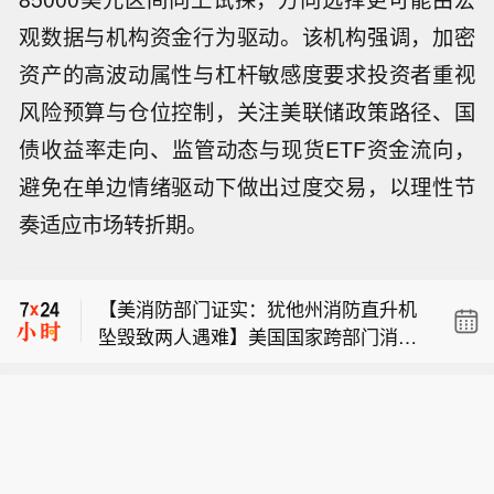
观数据与机构资金行为驱动。该机构强调，加密
资产的高波动属性与杠杆敏感度要求投资者重视
风险预算与仓位控制，关注美联储政策路径、国
债收益率走向、监管动态与现货ETF资金流向，
避免在单边情绪驱动下做出过度交易，以理性节
奏适应市场转折期。
【美军称已迫使53艘商船改变航线】当
地时间8月8日，美国中央司令部表示，
【美消防部门证实：犹他州消防直升机
美国海军人员在“林肯”号航母上对F/A-1
坠毁致两人遇难】美国国家跨部门消防
8“超级大黄蜂”战机进行维护，以确保航
加拿大不列颠哥伦比亚省省长：因巴尔
中心8日证实，此前一天在犹他州坠毁
母打击群的装备保持战备状态，继续严
德岭野火宣布进入紧急状态。
的消防直升机上的两名乘员已经遇难。
格执行对伊朗的海上封锁。截至当天，
【美军称已迫使53艘商船改变航线】当
据该中心通报，这架与美国林业局签订
美军已使53艘商船改道，使2艘船只丧
地时间8月8日，美国中央司令部表示，
合同的直升机在扑灭野火过程中发生事
失航行能力，并登临检查了2艘船只。
【美消防部门证实：犹他州消防直升机
美国海军人员在“林肯”号航母上对F/A-1
故，造成飞行员和另一名机组人员遇
此外，美军还允许30多艘运载人道主义