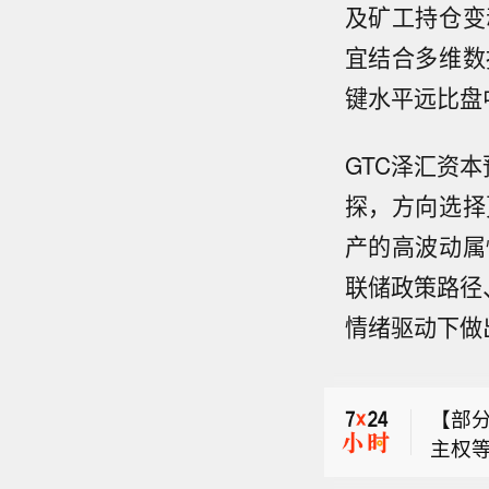
及矿工持仓变
宜结合多维数
键水平远比盘
GTC泽汇资本
探，方向选择
产的高波动属
联储政策路径
情绪驱动下做
印度
橡木
【部
主权
俄罗
员会当