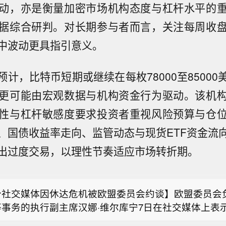
动，亦是衡量加密市场机构态度与杠杆水平的
据综合研判。对长期参与者而言，关注每周收
中波动更具指引意义。
预计，比特币短期或继续在每枚78000至8500
更可能由宏观数据与机构资金行为驱动。该机
性与杠杆敏感度要求投资者重视风险预算与仓
、国债收益率走向、监管动态与现货ETF资金流
出过度交易，以理性节奏适应市场转折期。
食品监管机构警告帝亚吉欧，其宣称一款本土威士忌品牌
桶熟成”具有误导性。
分社交媒体因休达危机被欧盟委员会约谈】欧盟委员会
等事务的执行副主席汉娜·维尔库宁7日在社交媒体上表
斯国防部消息称，俄军已攻占乌克兰哈尔科夫州的伊万
天就西班牙飞地休达局势约谈短视频平台TikTok和美