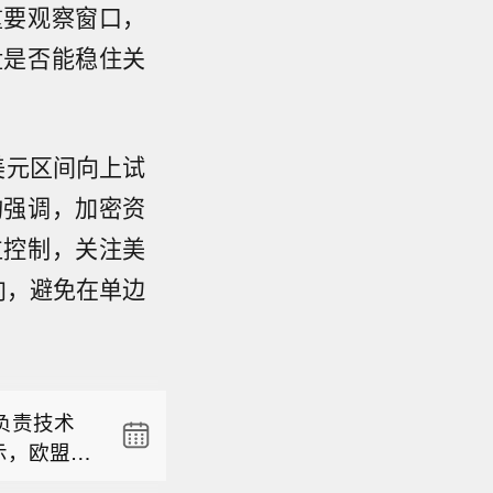
重要观察窗口，
盘是否能稳住关
0美元区间向上试
构强调，加密资
位控制，关注美
向，避免在单边
“经美国
负责技术
示，欧盟委
尼夫卡。
国元公司