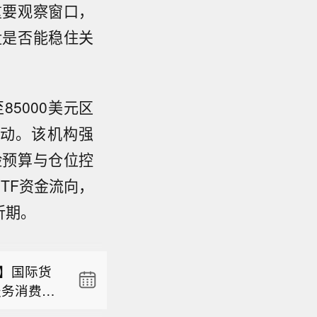
重要观察窗口，
盘是否能稳住关
至85000美元区
动。该机构强
险预算与仓位控
”】国际货
服务消费一
TF资金流向，
也是随着经
折期。
F乐见中国
米尔斯认
长潜力可
”】国际货
服务业壁
服务消费一
需求，而
也是随着经
新闻网）