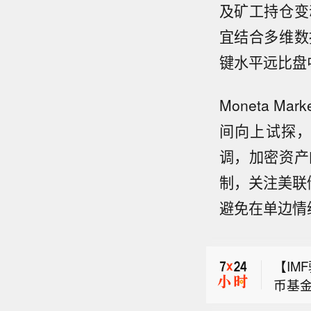
及矿工持仓变
宜结合多维数
键水平远比盘
Moneta M
间向上试探
调，加密资产
【IM
币基金
制，关注美联
美国参
直在
避免在单边情
济体
纽约原
政府
为，
【IM
观。
币基金
垒、
美国参
直在
数字