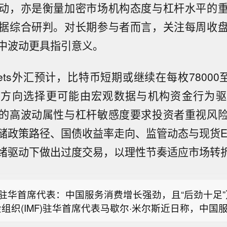
动，亦是衡量加密市场机构态度与杠杆水平的
据综合研判。对长期参与者而言，关注每周收
中波动更具指引意义。
arkets外汇预计，比特币短期或继续在每枚78000
，方向选择更可能由宏观数据与机构资金行为驱
的高波动属性与杠杆敏感度要求投资者重视风
F驻华首席代表：中国服务消费增长强劲，且“后劲十足
组织(IMF)驻华首席代表马歇尔·米尔斯近日称，中国
储政策路径、国债收益率走向、监管动态与现货E
议院将于9月15日对《清晰法案》进行投票。
强劲增长，IMF相信该领域仍有相当大的扩展空间，这
绪驱动下做出过度交易，以理性节奏适应市场转
收入水平提高而出现的一种预期趋势。米尔斯表示，IM
油暗盘突破77美元，日内涨超0.5%。
将政策重点放在扩大内需上，尤其是消费和服务消费。
从经济总量看，中国服务业规模占比及服务消费水平增
F驻华首席代表：中国服务消费增长强劲，且“后劲十足
未来，应加快推进已出台的服务业支持措施，包括降低
组织(IMF)驻华首席代表马歇尔·米尔斯近日称，中国
建设全国统一大市场、营造公平竞争环境，这将释放新
议院将于9月15日对《清晰法案》进行投票。
强劲增长，IMF相信该领域仍有相当大的扩展空间，这
化与人工智能也有望进一步提升服务业生产率。（中国