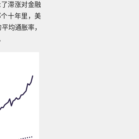
示了滞涨对金融
那个十年里，美
 的平均通胀率，
。