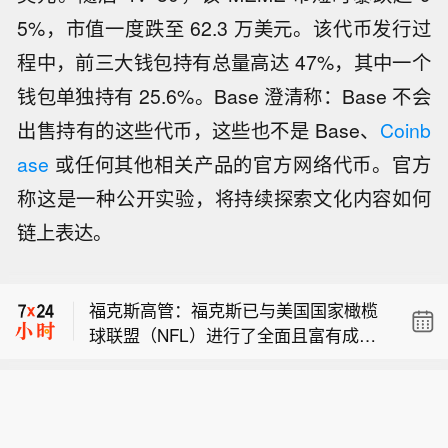
5%，市值一度跌至 62.3 万美元。该代币发行过
程中，前三大钱包持有总量高达 47%，其中一个
钱包单独持有 25.6%。Base 澄清称：Base 不会
出售持有的这些代币，这些也不是 Base、
Coinb
ase
或任何其他相关产品的官方网络代币。官方
称这是一种公开实验，将持续探索文化内容如何
【字节讨论训超5万亿参数模型】字节
链上表达。
跳动正在讨论训练一个参数规模超5万
西班牙飞地休达地方政府长官胡安·赫苏
亿的模型，它超过阿里的Qwen3.8-Max
斯·比瓦斯今天（8月6日）表示，休达移
（2.4万亿参数）和月之暗面的K3（2.8
福克斯高管：福克斯已与美国国家橄榄
民危机已造成100人死亡。他还表示，
万亿参数），也是目前国内已知参数规
球联盟（NFL）进行了全面且富有成效
目前有3000到5000名非法移民滞留在
模最大的模型。通常而言，模型规模越
【字节讨论训超5万亿参数模型】字节
的磋商，我们不会对现有合同关系作出
休达。 （CCTV国际时讯）
大，智能水平往往越高。不过该计划仍
跳动正在讨论训练一个参数规模超5万
任何修改，现有合同将持续履行至2029
处于早期阶段，并不代表模型最终一定
西班牙飞地休达地方政府长官胡安·赫苏
亿的模型，它超过阿里的Qwen3.8-Max
赛季结束。
会发布。新模型将由SeedFoundation
斯·比瓦斯今天（8月6日）表示，休达移
（2.4万亿参数）和月之暗面的K3（2.8
负责人项亮主导，与大语言模型预训练