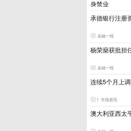
身禁业
承德银行注册资
金融一线
杨荣燊获批担
金融一线
连续5个月上
1
市场资讯
澳大利亚西太