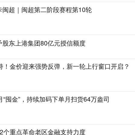
卡闽超｜闽超第二阶段赛程第10轮
予股东上港集团80亿元授信额度
增持！金价迎来强势反弹，新一轮上行窗口开启？
月“囤金”，持续加码下单月扫货64万盎司
12个重点革命老区金融支持力度