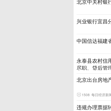
北京中关村银
兴业银行宜昌
中国信达福建
永泰县农村信
尽职、贷后管
北京出台房地
1508
每日经济新
违规办理票据