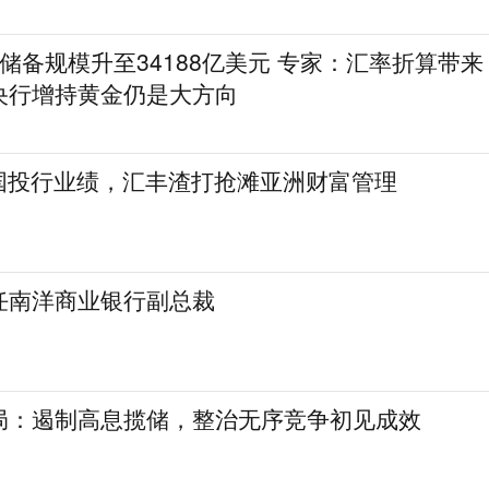
储备规模升至34188亿美元 专家：汇率折算带来
央行增持黄金仍是大方向
美国投行业绩，汇丰渣打抢滩亚洲财富管理
任南洋商业银行副总裁
局：遏制高息揽储，整治无序竞争初见成效