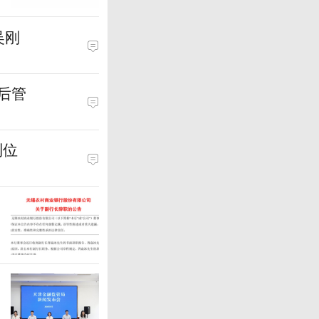
吴刚
后管
到位