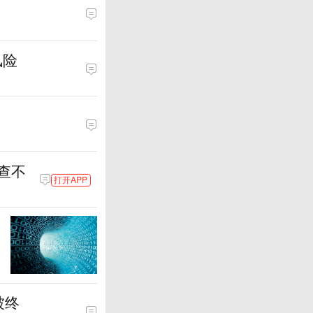
风险
查不
打开APP
被终