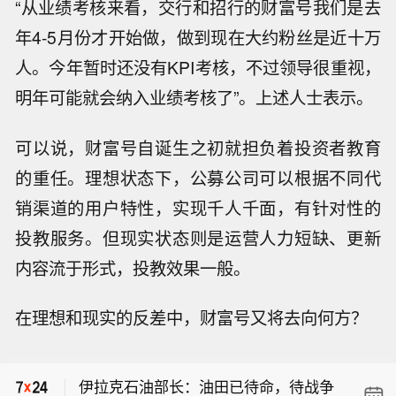
“从业绩考核来看，交行和招行的财富号我们是去
年4-5月份才开始做，做到现在大约粉丝是近十万
人。今年暂时还没有KPI考核，不过领导很重视，
明年可能就会纳入业绩考核了”。上述人士表示。
可以说，财富号自诞生之初就担负着投资者教育
的重任。理想状态下，公募公司可以根据不同代
销渠道的用户特性，实现千人千面，有针对性的
投教服务。但现实状态则是运营人力短缺、更新
内容流于形式，投教效果一般。
伊拉克石油部长：新管道输送能力为每
在理想和现实的反差中，财富号又将去向何方？
日200万桶。
【温州市发布防台风Ⅰ级应急响应】台
风“白海豚”（强台风级）今天（8日）17
伊拉克石油部长：油田已待命，待战争
时位于温州偏东方向约442公里的洋面