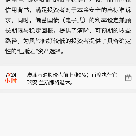
信用背书，满足投资者对于本金安全的高标准诉
求。同时，储蓄国债（电子式）的利率设定兼顾
长期限与稳定回报，提供了清晰、可预期的收益
路径，为风险偏好较低的投资者提供了具备确定
【Alphabet寻求通过发行10部分债券筹
性的“压舱石”资产选择。
集至多250亿美元】知情人士称，Alpha
捷克央行维持关键利率在3.75%不变；
bet计划通过最新的美国投资级债券发行
预计利率为3.75%。
筹集至多250亿美元。在AI相关债券7月
康菲石油股价盘前上涨2%；首席执行官
遭到抛售后，这笔交易将检验投资者的
瑞安·兰斯即将退休。
需求。知情人士表示，最终发行规模尚
【Alphabet寻求通过发行10部分债券筹
未确定。因未获授权公开置评，他们要
集至多250亿美元】知情人士称，Alpha
求不具名。另一位知情人士称，这家谷
捷克央行维持关键利率在3.75%不变；
bet计划通过最新的美国投资级债券发行
歌和YouTube母公司拟发行最多10部分
预计利率为3.75%。
筹集至多250亿美元。在AI相关债券7月
债券，期限从2年至40年不等。期限最
遭到抛售后，这笔交易将检验投资者的
长一档债券的初步价格指引为较美国国
需求。知情人士表示，最终发行规模尚
债收益率高约1.55个百分点。
未确定。因未获授权公开置评，他们要