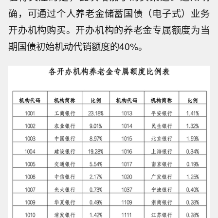
确，可通过个人养老金储蓄国债（电子式）业务
开办机构购买。开办机构的养老金专属额度为当
期国债初始机动代销额度的40%。