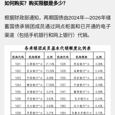
如何购买？购买限额是多少？
根据财政部通知，两期国债由2024年—2026年储
蓄国债承销团成员通过网点柜面和已开通的电子
渠道（包括手机银行和网上银行）代销。