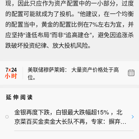
现，因此只应作为资产配置中的一小部分，过度
的配置可能就成为了投机。”他建议，在一个均衡
的配置当中，黄金的配置比例在7%左右为宜，并
应坚持“逢低布局”而非“追高建仓”，避免因追涨杀
美联储穆萨莱姆：金融环境极度宽松，
跌破坏投资纪律、放大投机风险。
美联储正对此予以关注。
【7月份中国仓储指数保持扩张 行业运
行韧性较强】中国物流与采购联合会今
美联储穆萨莱姆： 大量资产价格处于高
天（7日）公布7月份中国仓储指数。指
位。
数连续两个月运行在50%以上的扩张区
美联储穆萨莱姆：金融环境极度宽松，
间。总体来看，仓储行业在季节性气候
美联储正对此予以关注。
和极端天气扰动下仍保持扩张，行业运
延伸阅读
【7月份中国仓储指数保持扩张 行业运
行具有较强韧性。7月份中国仓储指数
行韧性较强】中国物流与采购联合会今
为50.3%，较上月上升0.1个百分点，连
金银再度下跌，白银最大跌幅超15% ，北
天（7日）公布7月份中国仓储指数。指
续两个月运行在扩张区间。（央视新
京菜百买金卖金大长队不再，专家：摒弃投
数连续两个月运行在50%以上的扩张区
闻）
间。总体来看，仓储行业在季节性气候
机想法
和极端天气扰动下仍保持扩张，行业运