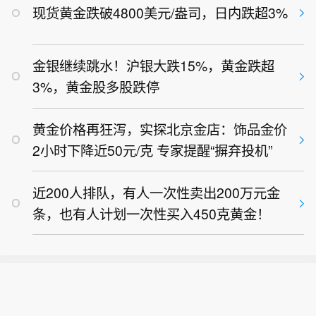
现货黄金跌破4800美元/盎司，日内跌超3%
行具有较强韧性。7月份中国仓储指数
为50.3%，较上月上升0.1个百分点，连
续两个月运行在扩张区间。（央视新
金银继续跳水！沪银大跌15%，黄金跌超
闻）
3%，黄金股多股跌停
黄金价格再狂泻，实探北京金店：饰品金价
2小时下降近50元/克 专家提醒“摒弃投机”
近200人排队，有人一次性卖出200万元金
条，也有人计划一次性买入450克黄金！