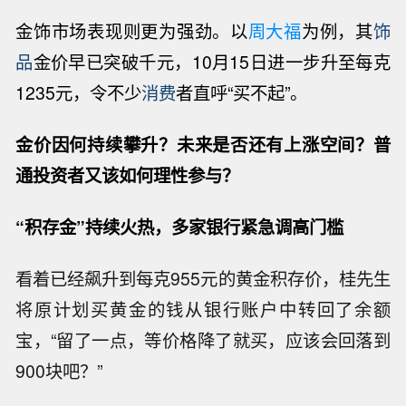
金饰市场表现则更为强劲。以
周大福
为例，其
饰
品
金价早已突破千元，10月15日进一步升至每克
1235元，令不少
消费
者直呼“买不起”。
金价因何持续攀升？未来是否还有上涨空间？普
通投资者又该如何理性参与？
“积存金”持续火热，多家银行紧急调高门槛
看着已经飙升到每克955元的黄金积存价，桂先生
将原计划买黄金的钱从银行账户中转回了余额
宝，“留了一点，等价格降了就买，应该会回落到
900块吧？”