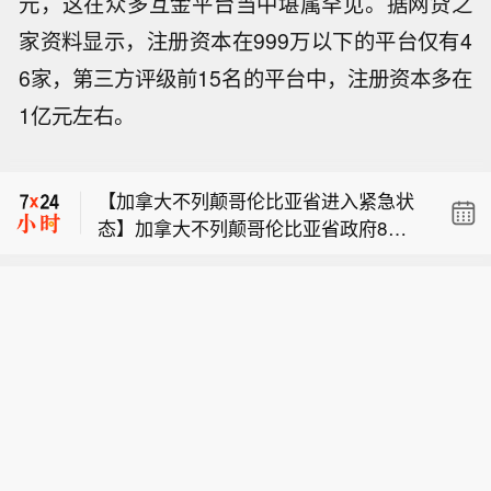
元，这在众多互金平台当中堪属罕见。据网贷之
家资料显示，注册资本在999万以下的平台仅有4
6家，第三方评级前15名的平台中，注册资本多在
伊朗外长阿拉格齐表示，只要美国继续
1亿元左右。
违反临时协议，就不会进行谈判。
【伊朗外长再重申目前未与美国谈判】
伊朗外长阿拉格齐今天（8月9日）表
【加拿大不列颠哥伦比亚省进入紧急状
示，目前伊朗与美国之间没有进行任何
态】加拿大不列颠哥伦比亚省政府8月8
谈判，但斡旋方仍在努力寻找恢复谈判
伊朗外长阿拉格齐表示，只要美国继续
日宣布全省进入紧急状态，以应对该省
的途径。伊朗认为，在美国就此前违反
违反临时协议，就不会进行谈判。
多地快速蔓延的山火灾情。不列颠哥伦
相关承诺的行为作出弥补之前，不具备
【伊朗外长再重申目前未与美国谈判】
比亚省省长戴维·伊比在新闻发布会上表
重新启动谈判的条件。 (CCTV国际时
伊朗外长阿拉格齐今天（8月9日）表
示，目前状况非常危险，火势蔓延迅速
讯)
示，目前伊朗与美国之间没有进行任何
且随时发生变化。政府当前核心工作是
谈判，但斡旋方仍在努力寻找恢复谈判
保障生命安全和开展救援，救援人员正
的途径。伊朗认为，在美国就此前违反
通过空中疏散受困民众。（CCTV国际
相关承诺的行为作出弥补之前，不具备
时讯）
重新启动谈判的条件。 (CCTV国际时