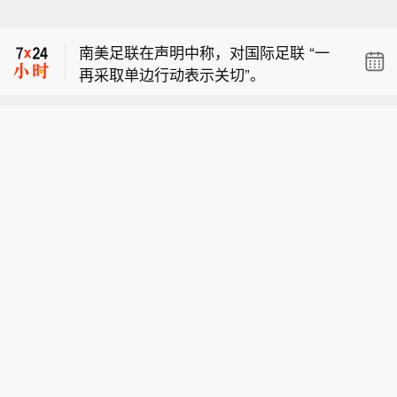
彭博美元现货指数上涨 0.2%，油价走
高。
南美足联在声明中称，对国际足联 “一
再采取单边行动表示关切”。
美国参议员兰德·保罗表示，在藐视国会
投票后，他将把安东尼·福奇提交给司法
彭博美元现货指数上涨 0.2%，油价走
部处理。
高。
南美足联在声明中称，对国际足联 “一
再采取单边行动表示关切”。