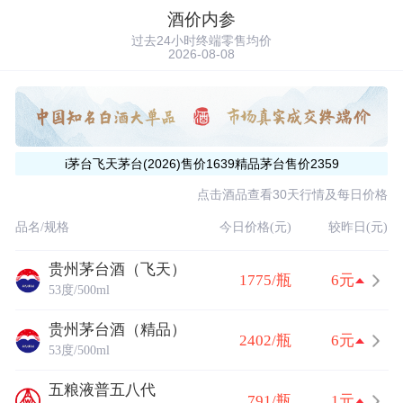
酒价内参
过去24小时终端零售均价
2026-08-08
i茅台飞天茅台(2026)售价1639精品茅台售价2359
点击酒品查看30天行情及每日价格
品名/规格
今日价格(元)
较昨日(元)
贵州茅台酒（飞天）
1775/瓶
6元
53度/500ml
贵州茅台酒（精品）
2402/瓶
6元
53度/500ml
五粮液普五八代
791/瓶
1元