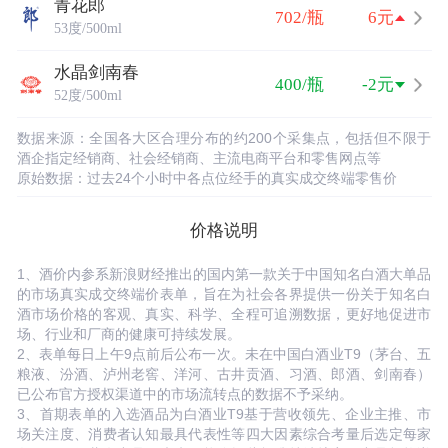
青花郎
702/瓶
6元
53度/500ml
水晶剑南春
400/瓶
-2元
52度/500ml
数据来源：全国各大区合理分布的约200个采集点，包括但不限于
酒企指定经销商、社会经销商、主流电商平台和零售网点等
原始数据：过去24个小时中各点位经手的真实成交终端零售价
价格说明
1、酒价内参系新浪财经推出的国内第一款关于中国知名白酒大单品
的市场真实成交终端价表单，旨在为社会各界提供一份关于知名白
酒市场价格的客观、真实、科学、全程可追溯数据，更好地促进市
场、行业和厂商的健康可持续发展。
2、表单每日上午9点前后公布一次。未在中国白酒业T9（茅台、五
粮液、汾酒、泸州老窖、洋河、古井贡酒、习酒、郎酒、剑南春）
已公布官方授权渠道中的市场流转点的数据不予采纳。
3、首期表单的入选酒品为白酒业T9基于营收领先、企业主推、市
场关注度、消费者认知最具代表性等四大因素综合考量后选定每家