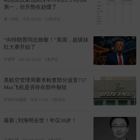
第一，但升势在趋缓了
第一财经
今天 02:59
13条评论
“向特朗普同志致敬！”美国，超级抹
红大赛开始了
牛弹琴
08-06 23:52
2条评论
美航空管理局要求检查部分波音737
Max飞机是否存在部件裂纹
环球市场播报
今天 01:52
5条评论
最新 | 刘海明去世！年仅38岁！