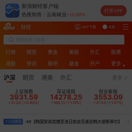
热搜舆情：长电科技
+1.56%
新浪财经客户端
热搜舆情：中际旭创
-3.09%
打开APP
热搜舆情：云南锗业
+10.00%
热搜舆情：长鑫科技
+0.38%
财经
APP下载
有图
搜索股票 / 新闻
行情
期货
黄金
美股
外汇
股票
港股
快讯
股吧
基金
开户
更多
ESG
房产
银行
投诉
保险
直播
沪深
期货
港美
外汇
更多
上证指数
深证成指
创业板指
3931.59
14278.25
3553.09
+31.24
[
+0.80%
]
+168.13
[
+1.19%
]
+37.53
[
+1.07%
]
-08-07 14:12:49【韩国安高官魏圣洛日前会见美驻韩大使斯蒂尔】
20
7x24快讯