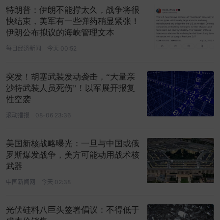
特朗普：伊朗不能撑太久，战争将很
快结束，美军有一些弹药稍显紧张！
伊朗公布拟议的海峡管理文本
每日经济新闻
今天 00:52
突发！胡塞武装发动袭击，“大量亲
沙特武装人员死伤”！以军展开报复
性空袭
滚动播报
08-06 23:36
美国新核战略曝光：一旦与中国或俄
罗斯爆发战争，美方可能动用战术核
武器
中国新闻网
今天 02:38
光伏硅料八巨头签署倡议：不得低于