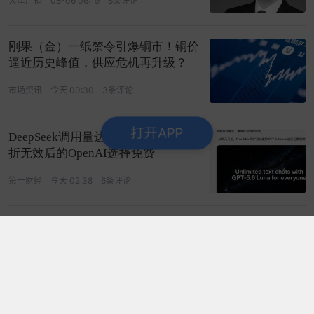
天津广播
08-06 06:19
8条评论
刚果（金）一纸禁令引爆铜市！铜价
逼近历史峰值，供应危机再升级？
市场资讯
今天 00:30
3条评论
打开APP
DeepSeek调用量达OpenAI三倍，打
折无效后的OpenAI选择免费
第一财经
今天 02:38
6条评论
葛卫东，加仓存储龙头！近期曾发文
看多AI：谁停下就会遭到降维打击
上海证券报
08-06 16:42
13条评论