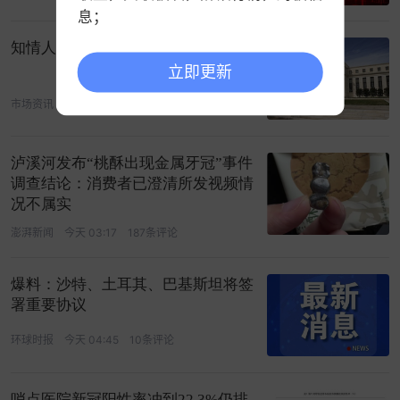
息；
知情人士：沃什将准备在9月加息
3.中证指数支持查看历史分时；
立即更新
市场资讯
08-06 12:45
610条评论
泸溪河发布“桃酥出现金属牙冠”事件
调查结论：消费者已澄清所发视频情
况不属实
澎湃新闻
今天 03:17
187条评论
爆料：沙特、土耳其、巴基斯坦将签
署重要协议
环球时报
今天 04:45
10条评论
哨点医院新冠阳性率冲到22.3%仍排