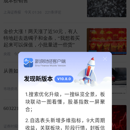
成本价销售
上海证券报
今天 01:36
221条评论
金价大涨！两天涨了近50元，有人
特地赶去选镯子和金条，“我想着买
起来可以保值，小批量进一些货”
央视
今天 01:43
10条评论
从善如流？鸿蒙智行删除竹知了公告
发现新版本
V10.8.0
市场资讯
今天 03:23
300条评论
1.搜索优化升级，一搜纵览全景，板
块联动一图看懂，股基指数一屏聚
603221复牌，10连涨停！
合；
2.自选表头新增多维指标，9大周期
证券时报网
08-06 02:53
1条评论
收益，关联板块，阶段行情，封板信