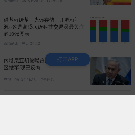
滚动播报
08-09 08:18
131条评论
硅基vs碳基、光vs存储、开源vs闭
源--这是高盛顶级科技交易员最关注
的10张图表
市场资讯
今天 00:48
打开APP
内塔尼亚胡被曝曾同意从加沙部分地
区撤军 现已反悔
央视
08-09 21:36
17条评论
名酒经典再启新篇 39%vol青花郎登
陆京津冀市场
新浪财经
7分钟前
专题