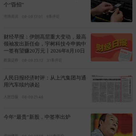
个“昏招”
市场资讯
08-09 17:01
6条评论
财经早报：伊朗高层重大变动，最高
领袖发出新任命，宇树科技今申购中
一签有望赚20万元丨2026年8月10日
新浪证券
08-09 23:12
31条评论
人民日报经济时评：从上汽集团与通
用汽车续约谈起
人民日报
08-09 21:48
今年“最贵”新股，中签率出炉