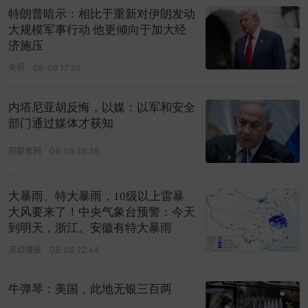
特朗普暗示：相比于重新对伊朗发动
大规模军事行动 他更倾向于加大经
济施压
央视
08-09 17:20
内塔尼亚胡反悔，以媒：以军和安全
部门通过媒体才获知
观察者网
08-09 23:38
大暴雨、特大暴雨，10级以上雷暴
大风要来了！中央气象台预警：今天
到明天，浙江、安徽有特大暴雨
滚动播报
08-09 22:44
牛弹琴：美国，此地无银三百两