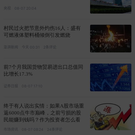
央视
08-07 20:04
村民过火把节意外灼伤16人：盛有
可燃液体塑料桶倾倒引发燃烧
澎湃新闻
今天 00:31
2条评论
前7个月我国货物贸易进出口总值同
比增长17.3%
证券日报
08-07 17:10
终于有人说出实情：如果A股市场重
返6000点牛市巅峰，之前亏损的股
民能赚到钱吗？作为投资者怎么看
市场资讯
08-07 08:24
24条评论