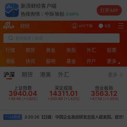
热搜舆情：兆易创新
+8.32%
新浪财经客户端
热搜舆情：云南锗业
+10.00%
打开APP
热搜舆情：中际旭创
-3.68%
财经
APP下载
有图
搜索股票 / 新闻
行情
期货
黄金
美股
外汇
股票
港股
快讯
股吧
基金
开户
更多
ESG
房产
银行
投诉
保险
直播
沪深
期货
港美
外汇
更多
上证指数
深证成指
创业板指
3940.04
14311.01
3563.12
+39.68
[
+1.02%
]
+200.89
[
+1.42%
]
+47.56
[
+1.35%
]
26-08-08 13:20:26【日媒：中国企业高校研发总投入超美国，居世界
7x24快讯