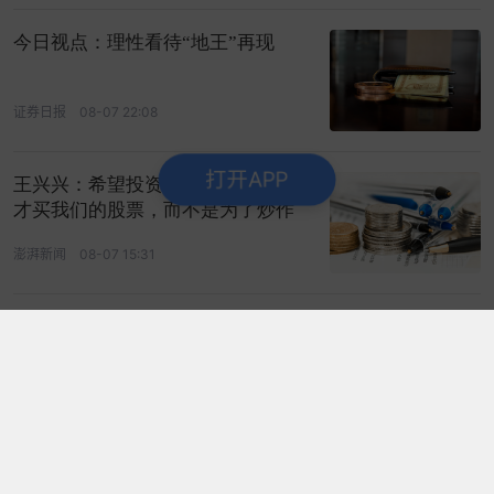
今日视点：理性看待“地王”再现
证券日报
08-07 22:08
打开APP
王兴兴：希望投资者是认同公司价值
才买我们的股票，而不是为了炒作
澎湃新闻
08-07 15:31
海事部门今天将完成平陆运河首次全
航段巡航
央视
08-07 23:54
1条评论
现在卖掉房子，是“聪明”还是“愚