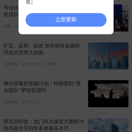
息；
哥伦比亚新任总统德拉埃斯普列亚宣
3.中证指数支持查看历史分时；
誓就职
立即更新
央视
08-07 21:32
扩面、延期、提效 发挥财政金融协
同促内需更大效能
证券时报
08-07 18:26
1条评论
槽点密集的造舰计划：特朗普的“黄
金舰队”梦能实现吗
澎湃新闻
08-07 15:31
联合国特使：也门再次爆发大规模冲
突风险升至四年多来最高水平