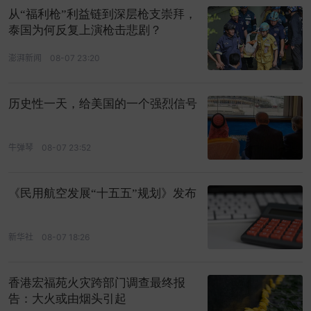
从“福利枪”利益链到深层枪支崇拜，
泰国为何反复上演枪击悲剧？
澎湃新闻
08-07 23:20
历史性一天，给美国的一个强烈信号
牛弹琴
08-07 23:52
《民用航空发展“十五五”规划》发布
新华社
08-07 18:26
香港宏福苑火灾跨部门调查最终报
告：大火或由烟头引起