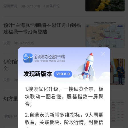
澎湃新闻
08-07 16:18
491条评论
预计“白海豚”明晚将在浙江舟山到福
建福鼎一带沿海登陆
央视
08-07 22:35
伊朗官员称防务协议无法保障沙特安
全
发现新版本
V10.8.0
央视
08-07 22:51
11条评论
1.搜索优化升级，一搜纵览全景，板
块联动一图看懂，股基指数一屏聚
幻方量化爆出亏损，梁文锋损失惨重
合；
2.自选表头新增多维指标，9大周期
搜狐财经
08-06 06:08
93条评论
收益，关联板块，阶段行情，封板信