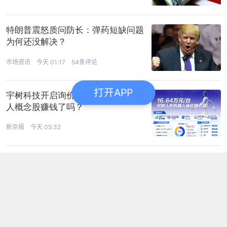
特朗普震怒质问防长：弹药短缺问题
为何还没解决？
市场资讯
今天 01:17
54条评论
打开APP
宇树科技开启询价，那些年买的机器
人概念股赚钱了吗？
新京报
今天 05:32
这届用户被AI气笑了：认错比谁都
快，下次还敢
市场资讯
今天 06:25
纪委书记李志主动投案，接受调查