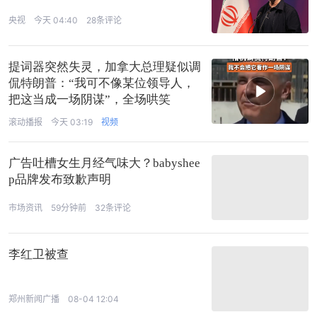
央视
今天 04:40
28条评论
提词器突然失灵，加拿大总理疑似调
侃特朗普：“我可不像某位领导人，
把这当成一场阴谋”，全场哄笑
滚动播报
今天 03:19
视频
广告吐槽女生月经气味大？babyshee
p品牌发布致歉声明
市场资讯
59分钟前
32条评论
李红卫被查
郑州新闻广播
08-04 12:04