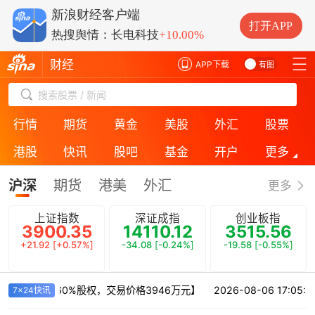
热搜舆情：中际旭创
+0.77%
新浪财经客户端
热搜舆情：云南锗业
+10.00%
打开APP
热搜舆情：长电科技
+10.00%
热搜舆情：长鑫科技
-4.31%
财经
APP下载
有图
搜索股票 / 新闻
行情
期货
黄金
美股
外汇
股票
港股
快讯
股吧
基金
开户
更多
ESG
房产
银行
投诉
保险
直播
沪深
期货
港美
外汇
更多
上证指数
深证成指
创业板指
3900.35
14110.12
3515.56
+21.92
[
+0.57%
]
-34.08
[
-0.24%
]
-19.58
[
-0.55%
]
公司收购雷西精益60%股权，交易价格3946万元】
2026-08-06 17:
7x24快讯