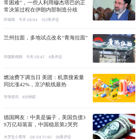
常困难”，一些人利用穆杰塔巴的正
常决策过程在伊朗内部制造分歧
环球网
今天 06:04
102条评论
兰州拉面，多地试点改名“青海拉面”
中国新闻网
今天 05:47
4条评论
燃油费下调当日 美团：机票搜索量
同比涨42%，京沪航线最热
市场资讯
6分钟前
德国网友：中美是骗子，美国负债3
9万亿却装富，中国稳居第2哭穷
大学生小青年
08-04 11:40
56条评论