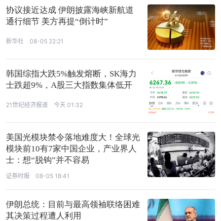
协议接近达成 伊朗披露海峡新航道
通行细节 美方再提“倒计时”
新华社
08-05 22:21
韩国综指大跌5%触发熔断，SK海力
士跌超9%，A股三大指数集体低开
21世纪经济报道
今天 01:32
美国光模块禁令落地难度大！全球光
模块前10有7家中国企业，产业界人
士：想“脱钩”并不容易
证券时报
08-05 18:41
伊朗总统：目前与最高领袖联络困难
其决策过程遭人利用