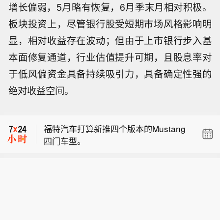
增长偏弱，5月略有恢复，6月季末月相对积极。
板块投资上，尽管银行股受短期市场风格影响明
显，相对收益存在波动；但由于上市银行步入基
本面修复通道，行业估值提升可期，且股息率对
于低风偏资金具备持续吸引力，具备确定性强的
SpaceX ：回收团队仍在印度洋进行第1
绝对收益空间。
3次飞行任务的星舰回收工作。 回收团
市场消息：五角大楼为机密 “金穹” 太空
队正克服恶劣环境与愈发汹涌的海面，
计划划拨预算并制定时间安排。
尝试将这艘 52 米长的航天器引导至港
福特汽车打算新推四个版本的Mustang
口。
四门车型。
SpaceX ：回收团队仍在印度洋进行第1
3次飞行任务的星舰回收工作。 回收团
市场消息：五角大楼为机密 “金穹” 太空
队正克服恶劣环境与愈发汹涌的海面，
计划划拨预算并制定时间安排。
尝试将这艘 52 米长的航天器引导至港
口。