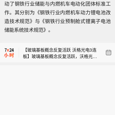
动了钢铁行业储能与内燃机车电动化团体标准工
作。其分别为《钢铁行业内燃机车动力锂电池改
【玻璃基板概念反复活跃 沃格光电3连
板】玻璃基板概念反复活跃，沃格光电
造技术规范》与《钢铁行业预制舱式锂离子电池
【港股沪上阿姨涨超10%】港股沪上阿
3连板，红星发展、凯盛科技、彩虹股
储能系统技术规范》。
姨涨超10%，成交额超9000万港元。
份、力诺药包跟涨。
【稀土永磁板块短线拉升，有研新材涨
停】稀土永磁板块短线拉升，有研新材
【玻璃基板概念反复活跃 沃格光电3连
涨停，银河磁体涨超10%，中科磁业、
板】玻璃基板概念反复活跃，沃格光电
西磁科技、九菱科技、北方稀土、金力
【港股沪上阿姨涨超10%】港股沪上阿
3连板，红星发展、凯盛科技、彩虹股
永磁等跟涨。
姨涨超10%，成交额超9000万港元。
份、力诺药包跟涨。