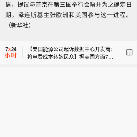
信，提议与普京在第三国举行会晤并为之确定日
期。泽连斯基主张欧洲和美国参与这一进程。
也门政府武装称胡塞武装再度发起对马
（新华社）
里卜的攻势。
【土外长称沙土巴三国共同防务协议有
望扩员】土耳其外长费丹8日表示，新
【美国能源公司起诉数据中心开发商：
近达成的沙特阿拉伯、土耳其和巴基斯
将电费成本转嫁民众】据美国方面7日
坦三国共同防务协议旨在增强区域自主
也门政府武装称胡塞武装再度发起对马
消息，美国内华达州最大能源供应商内
权，应当继续发展壮大，有更多国家表
里卜的攻势。
华达能源公司已经正式起诉正在该州建
达加入意愿。（新华社）
【土外长称沙土巴三国共同防务协议有
造数据中心的一家开发商，指控其试图
望扩员】土耳其外长费丹8日表示，新
将电费成本转嫁给消费者。据称，内华
近达成的沙特阿拉伯、土耳其和巴基斯
达能源公司为内华达州90%的用户供
坦三国共同防务协议旨在增强区域自主
电，而在建的两家数据中心建成后将消
权，应当继续发展壮大，有更多国家表
耗的电力，几乎占内华达能源公司总发
达加入意愿。（新华社）
电量的三分之一。内华达能源公司要求
数据中心开发商必须启动价值10亿美元
的电网升级工程。该公司警告称，如果