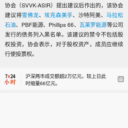
协会（SVVK-ASIR）提出建议后作出的，该协会
建议将
雪佛龙
、
埃克森美孚
、沙特阿美、
马拉松
石油
、PBF能源、Phillips 66、
瓦莱罗能源
等公司
发行的债务列入黑名单。该建议的禁令不包括股
权投资，协会表示，对于股权资产，成员应继续
行使投票权。
【贵金属板块震荡走高，招金黄金涨超
7%】贵金属板块震荡走高，招金黄金涨
沪深两市成交额超2万亿元，较上日此
超7%，株冶集团、兴业银锡、中金黄
时缩量66亿元。
金、山金国际跟涨。
印度外贸总局：执行机构由印度储备银
行移交至印度进出口银行。
【贵金属板块震荡走高，招金黄金涨超
7%】贵金属板块震荡走高，招金黄金涨
沪深两市成交额超2万亿元，较上日此
超7%，株冶集团、兴业银锡、中金黄
时缩量66亿元。
金、山金国际跟涨。