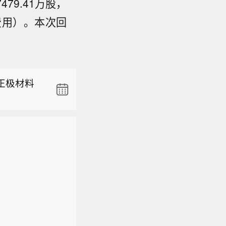
9.41万股，
费用）。本次回
示，交运
托底，划出
司研报
，并吸引险
转。202
块最大利空
正极材料
费补贴、国
金约束正
竞争加
的。
示，交运
台规则收
托底，划出
经营压力
司研报
，并吸引险
平稳、库
转。202
块最大利空
转，头部
费补贴、国
金约束正
竞争加
的。
台规则收
经营压力
平稳、库