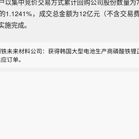
户以集中竞价交易方式累计回购公司股份数量为747
的1.1241%，成交总金额为12亿元（不含交易
信建投：交运板块标的配置价值凸显】中信建投研报表
实施完成。
配置价值凸显。政府背景资金在股息率6%—8%时强力
金：跨境电商景气向上 头部卖家或迎经营反转】中金公
值底”，核心标的股票属性向债券靠拢，成为震荡避风港
026年跨境电商景气向上，跨境电商头部卖家或迎经营反
保跟进，形成“政府背景资金领头+险资跟进”合力。板
制铁未来材料公司：获得韩国大型电池生产商磷酸铁锂
2023年疫情背景下海外电商渗透率提升，叠加欧美消
资金而非基本面，主动基金交运配置已至历史低位，资
供应订单。
台出海等多重催化，跨境电商卖家加速涌入，推动行业
改善。重点关注以交运煤炭板块为代表的HALO资产标
信建投：交运板块标的配置价值凸显】中信建投研报表
024年起中美贸易摩擦制约海外业务拓展，加之电商平
配置价值凸显。政府背景资金在股息率6%—8%时强力
流量扶持退坡、跨境税收申报及物流监管趋严等，行业
金：跨境电商景气向上 头部卖家或迎经营反转】中金公
值底”，核心标的股票属性向债券靠拢，成为震荡避风港
升，中小卖家压力凸显。2026年起，随贸易环境趋于
026年跨境电商景气向上，跨境电商头部卖家或迎经营反
保跟进，形成“政府背景资金领头+险资跟进”合力。板
力消化及尾部企业出清，头部跨境卖家经营或迎底部反
2023年疫情背景下海外电商渗透率提升，叠加欧美消
资金而非基本面，主动基金交运配置已至历史低位，资
或强者愈强。
台出海等多重催化，跨境电商卖家加速涌入，推动行业
改善。重点关注以交运煤炭板块为代表的HALO资产标
024年起中美贸易摩擦制约海外业务拓展，加之电商平
流量扶持退坡、跨境税收申报及物流监管趋严等，行业
升，中小卖家压力凸显。2026年起，随贸易环境趋于