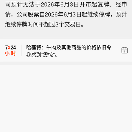
司预计无法于2026年6月3日开市起复牌。经申
请，公司股票自2026年6月3日起继续停牌，预计
【远大医药：在研创新药获FDA快速通
继续停牌时间不超过3个交易日。
道认定】8月9日，远大医药（00512.H
哈塞特：我们看到的通胀数据正在快速
K）披露公告，公司FAP靶点创新核药G
回落。
PN01530-2获得美国FDA授予快速通道
哈塞特：牛肉及其他商品的价格依旧令
资格（FTD）。GPN01530-2目前已获F
我感到“震惊”。
DA批准开展用于诊断实体瘤的I/II期临床
【远大医药：在研创新药获FDA快速通
研究，此次获快速通道资格认定，有望
道认定】8月9日，远大医药（00512.H
加快GPN01530-2未来开发及上市进
哈塞特：我们看到的通胀数据正在快速
K）披露公告，公司FAP靶点创新核药G
程。
回落。
PN01530-2获得美国FDA授予快速通道
资格（FTD）。GPN01530-2目前已获F
DA批准开展用于诊断实体瘤的I/II期临床
研究，此次获快速通道资格认定，有望
加快GPN01530-2未来开发及上市进
程。