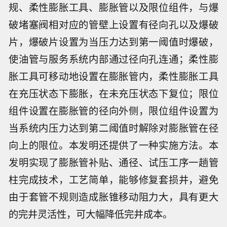
规、柔性膨胀工具、膨胀管以及限位组件，与爆
破堵塞阀相对应的管壁上设置有径向孔以及爆破
片，爆破片设置为当压力达到第一阈值时爆破，
使油管与服务系统内部通过径向孔连通；柔性膨
胀工具可移动地设置在膨胀管内，柔性膨胀工具
在充压状态下膨胀，在未充压状态下复位；限位
组件设置在膨胀管的径向外侧，限位组件设置为
当系统内压力达到第二阈值时解除对膨胀管在径
向上的限位。本发明还提供了一种实施方法。本
发明实现了膨胀管补贴、通径、试压工序一趟管
柱完成技术，工艺简单，能够修复套损井，避免
由于套管不规则造成胀锥移动阻力大，具有更大
据称 NSCALE 现有已投运及签约装机规
的完井灵活性，可大幅降低完井成本。
模达 831 兆瓦。