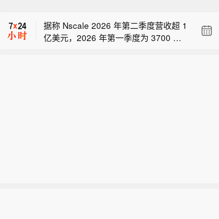
美国众议院议长约翰逊：近700万美国
家庭已经开设了“特朗普账户”。
据称 Nscale 2026 年第二季度营收超 1
亿美元，2026 年第一季度为 3700 万
据称 NSCALE 现有已投运及签约装机规
美元。注： Nscale 是一家总部位于英
模达 831 兆瓦。
国伦敦的人工智能（AI）基础设施与云
美国众议院议长约翰逊：近700万美国
服务初创企业。
家庭已经开设了“特朗普账户”。