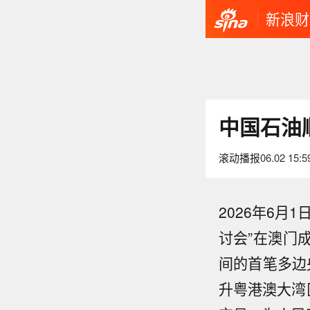
新浪财
中国石油
滚动播报
06.02 15:5
2026年6
讨会”在澳门
间的首笔多边央
【明
铁集团
升粤港澳大湾
【一
全，