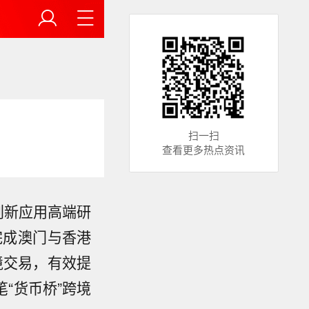
扫一扫
查看更多热点资讯
创新应用高端研
完成澳门与香港
跨境交易，有效提
】申通地
交通运营安
“货币桥”跨境
（UKMT
浦江线全线