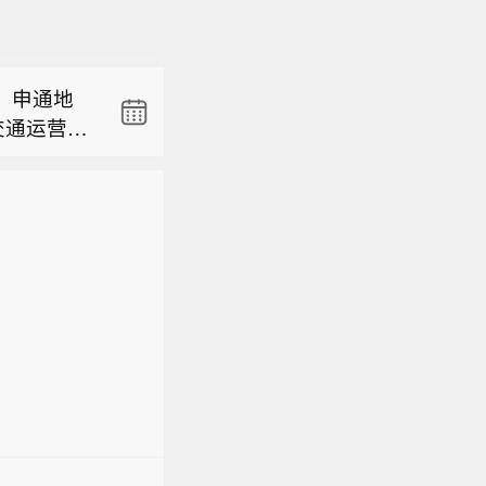
生一起突发
8号线、9
上海市防
击中并引发
面、高架区
风雨影响，
在对事件
网络其他
】申通地
8日18
。（央视
据风速、
交通运营安
03万人。
，遇紧急
（UKMT
浦江线全线
院镇、万
意官方发
生一起突发
8号线、9
（央视新
击中并引发
面、高架区
在对事件
网络其他
。（央视
据风速、
，遇紧急
意官方发