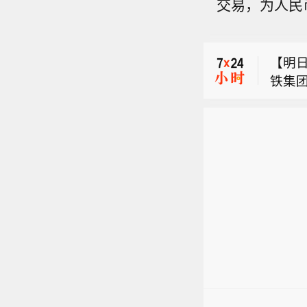
交易，为人民
O）
限速运
【台风
事件
号线、
汛指挥
火灾
段限
【明
上海市
展开
线路
铁集团
时共转
新闻
雨量
【一
全，
按计
情况
O）
限速运
祥镇
布的
事件
号线、
闻）
火灾
段限
展开
线路
新闻
雨量
情况
布的