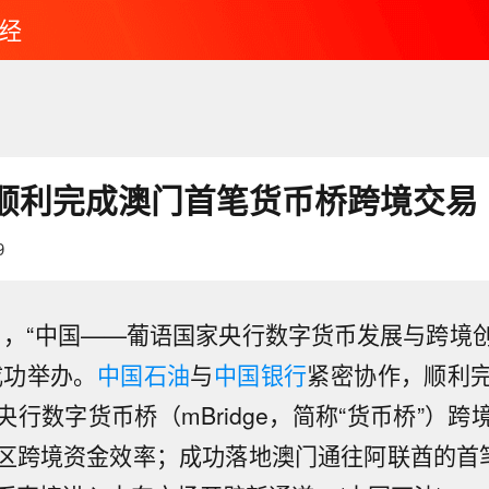
经
顺利完成澳门首笔货币桥跨境交易
9
月1日，“中国——葡语国家央行数字货币发展与跨境
成功举办。
中国石油
与
中国银行
紧密协作，顺利
行数字货币桥（mBridge，简称“货币桥”）
日运营开始起，上海地铁全网络地面高架区段限速运行
介绍，受今年第13号台风“白海豚”影响，为确保轨道
区跨境资金效率；成功落地澳门通往阿联酋的首笔
船只在阿曼以东海域遭袭起火】英国海上贸易行动办公室
上海地铁实施运营调整：8月9日运营开始起，3号线、