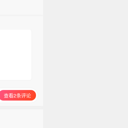
工作。 扎
我们认为，
能体，在
成本优势
副本。在
出现代码
标竞品：O
eta超级智
我们认为，
成本优势
查看2条评论