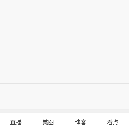
直播
美图
博客
看点