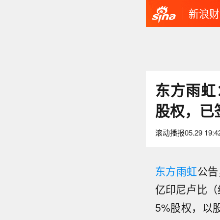
新浪财
东方雨虹
股权，已
滚动播报
05.29 19:4
东方雨虹
公告
亿印尼卢比（约
5%股权，以股