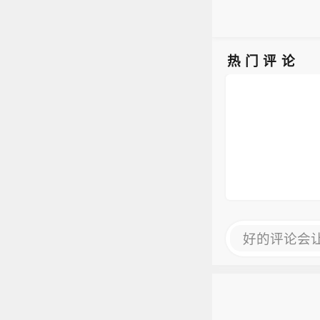
Spa
能实
克伯
对于
隔离
尤为突
热门评论
测试
冲突。
penA
能实
对于
尤为突
好的评论会