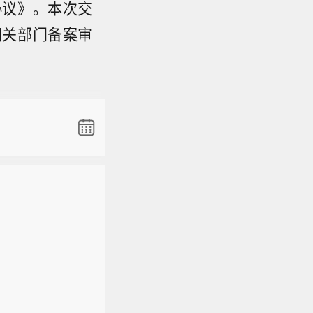
协议》。本次交
相关部门备案审
】比亚迪股
4%，吉利汽
人工智能应用
邦保险跌5.
推出一款
复杂开发
文表示，目
】比亚迪股
整软件工程
4%，吉利汽
户仅需一条
人工智能应用
邦保险跌5.
型Muse
推出一款
工作。 扎
复杂开发
能体，在
文表示，目
副本。在
整软件工程
出现代码
户仅需一条
标竞品：O
型Muse
eta超级智