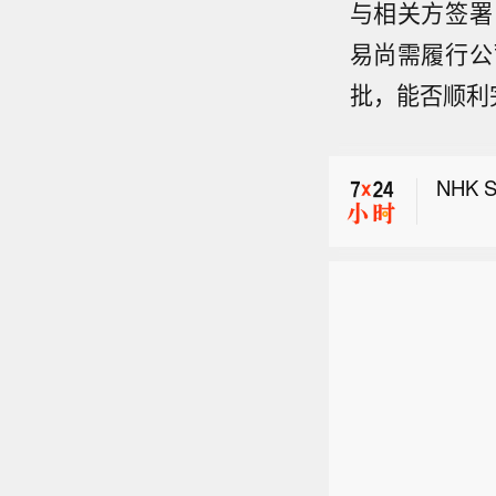
与相关方签署
易尚需履行公
【港股
批，能否顺利
份跌4
【Me
车跌4
赛道一
981%
NHK
全新
任务。
【港股
前处于
份跌4
任务”
【Me
车跌4
命令即
赛道一
981%
Spa
全新
克伯
任务。
隔离
前处于
测试
任务”
冲突。
命令即
penA