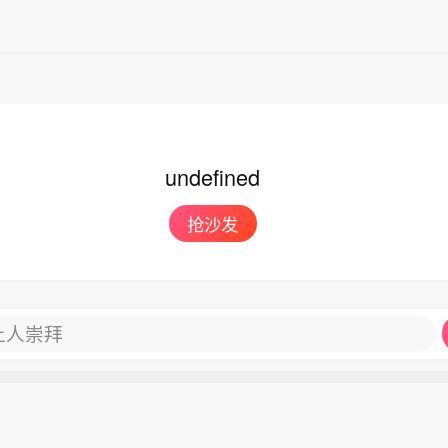
rk。面对大型项目时，它会自动生成多个智能体并行开展
验室负责人、AI主管亚历山大・王接受采访时表示：“
格解释道：“当任务体量较大时，系统会拆分出独立子智
大量开发流程与应用场景而言，这款产品极具竞争力，
工作目录中并行作业。整个过程不会改动你本地的代码
出。”
中，该工具曾同时为一款游戏开发六项功能，全程没有
” Meta此举意在提升自身竞争力，凭借更高性价比对
I旗下代码智能体Codex、Anthropic的Claude Code。 M
undefined
验室负责人、AI主管亚历山大・王接受采访时表示：“
大量开发流程与应用场景而言，这款产品极具竞争力，
抢沙发
出。”
让人崇拜