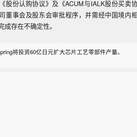
《股份认购协议》及《ACUM与IALK股份买卖
司董事会及股东会审批程序，并需经中国境内
收盘：恒生指数跌1.488%，恒生科技指数跌2.276%
完成存在不确定性。
.211%，新鸿基地产跌4.273%，百度集团-SW跌4.46
ta推出Muse Code：面向大型代码库的AI智能体】在
.786%，零跑汽车跌4.946%，宁德时代跌5.197%，友
度略显落后的Meta，正加速追赶同行。本周，该公司
。
 Spring将投资60亿日元扩大芯片工艺零部件产量。
终端编码智能体，帮助程序员处理大型软件代码库中的
 Meta首席执行官马克・扎克伯格周三在社交媒体发
收盘：恒生指数跌1.488%，恒生科技指数跌2.276%
测试版的Muse Code能够“在大型代码仓库中完成完
.211%，新鸿基地产跌4.273%，百度集团-SW跌4.46
，涵盖“方案规划、代码编写、结果验证”全流程。 用
ta推出Muse Code：面向大型代码库的AI智能体】在
.786%，零跑汽车跌4.946%，宁德时代跌5.197%，友
可安装Muse Code，底层依托Meta此前发布的代码大模
度略显落后的Meta，正加速追赶同行。本周，该公司
。
rk。面对大型项目时，它会自动生成多个智能体并行开展
终端编码智能体，帮助程序员处理大型软件代码库中的
格解释道：“当任务体量较大时，系统会拆分出独立子智
 Meta首席执行官马克・扎克伯格周三在社交媒体发
工作目录中并行作业。整个过程不会改动你本地的代码
测试版的Muse Code能够“在大型代码仓库中完成完
中，该工具曾同时为一款游戏开发六项功能，全程没有
，涵盖“方案规划、代码编写、结果验证”全流程。 用
” Meta此举意在提升自身竞争力，凭借更高性价比对
可安装Muse Code，底层依托Meta此前发布的代码大模
I旗下代码智能体Codex、Anthropic的Claude Code。 M