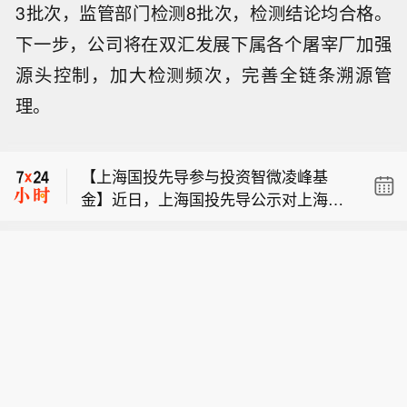
3批次，监管部门检测8批次，检测结论均合格。
下一步，公司将在双汇发展下属各个屠宰厂加强
源头控制，加大检测频次，完善全链条溯源管
【江苏省政府与华为签署深化战略合作
理。
协议】据微讯江苏消息，8月6日，江苏
【云南宣威火把节引发燃烧 16人被灼
省政府与华为技术有限公司在南京签署
伤】云南省宣威市人民政府新闻办公室
深化战略合作协议。根据协议，双方将
【上海国投先导参与投资智微凌峰基
8日发布消息：宣威市乐丰乡建文村委
协同推进人工智能公共算力中心、城市
金】近日，上海国投先导公示对上海智
会乌撒村民小组群众过火把节，在用可
公共云、数据基础设施、人工智能赋能
【江苏省政府与华为签署深化战略合作
微凌峰创业投资合伙企业（有限合伙）
燃液体引燃火把过程中，盛有可燃液体
科学研究及社会治理等重点领域建设，
协议】据微讯江苏消息，8月6日，江苏
（简称“智微凌峰基金”）的投资。该基
的塑料桶意外倾倒引发燃烧，造成现场
并在鸿蒙PC产业和国产化计算产业创
【云南宣威火把节引发燃烧 16人被灼
省政府与华为技术有限公司在南京签署
金由智微资本担任管理人，目标规模30
16名群众不同程度灼伤。情况发生后，
新、开源鸿蒙产业和生态构建、数智专
伤】云南省宣威市人民政府新闻办公室
深化战略合作协议。根据协议，双方将
亿元。LP阵容汇聚中微公司、澜起科技
宣威市立即启动应急预案，组织卫健、
业人才培育等方面深化合作，共同打造
8日发布消息：宣威市乐丰乡建文村委
协同推进人工智能公共算力中心、城市
等半导体龙头的旗下平台，工业X射线
应急、公安等部门及乐丰乡工作人员赶
“人工智能+”创新策源地与产业新高地。
会乌撒村民小组群众过火把节，在用可
公共云、数据基础设施、人工智能赋能
检测领域企业日联科技的子公司，以及
赴现场，开展伤员救治、现场秩序维护
燃液体引燃火把过程中，盛有可燃液体
科学研究及社会治理等重点领域建设，
地方国资平台，形成“产业资本+国有资
等工作。目前，伤者正在医院接受治
的塑料桶意外倾倒引发燃烧，造成现场
并在鸿蒙PC产业和国产化计算产业创
本”的深度联合。智微凌峰基金以半导体
疗，伤情平稳，后续工作正在开展。
16名群众不同程度灼伤。情况发生后，
新、开源鸿蒙产业和生态构建、数智专
设备、零部件、材料及先进封装等集成