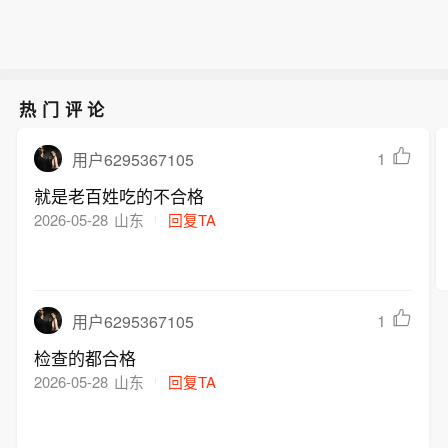
宣威市立即启动应急预案，组织卫健、
业人才培育等方面深化合作，共同打造
电路核心环节为主攻方向，重点挖掘“卡
应急、公安等部门及乐丰乡工作人员赶
“人工智能+”创新策源地与产业新高地。
脖子”领域的“隐形冠军”。
赴现场，开展伤员救治、现场秩序维护
等工作。目前，伤者正在医院接受治
热门评论
疗，伤情平稳，后续工作正在开展。
1
用户6295367105
就是老百姓吃的不合格
2026-05-28
山东
回复TA
1
用户6295367105
检查的都合格
2026-05-28
山东
回复TA