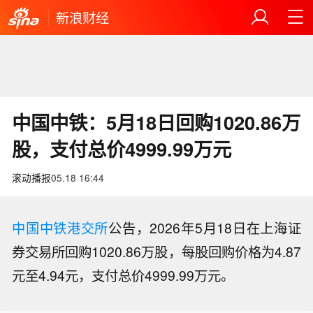
新浪财经
中国中铁：5月18日回购1020.86万
股，支付总价4999.99万元
滚动播报
05.18 16:44
中国中铁
港交所
公告，2026年5月18日在上海证
券交易所回购1020.86万股，每股回购价格为4.87
Azio AI：初步协议拟购买最多128套英
元至4.94元，支付总价4999.99万元。
伟达HGX B300 AI系统，硬件估值约77
【昂立教育：股东长甲投资拟减持不超
00万美元。