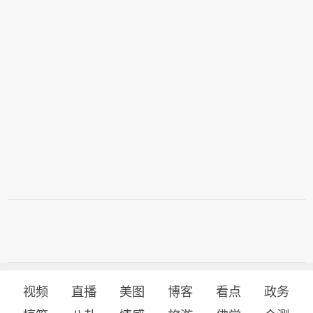
的外交人员从委内瑞拉撤出。（央视新
到610次，占全部调研次数的38.66%；
闻）
通信、计算机行业分别获得137次和136
次调研。（上证报）
视频
直播
美图
博客
看点
政务