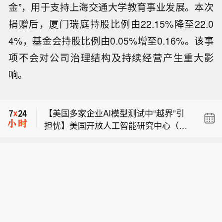
金”，用于支持上海交通大学教育事业发展。本次
捐赠后，厦门瑞庭持股比例由22.15%降至22.0
4%，基金会持股比例由0.05%增至0.16%。该事
项不会对公司治理结构及持续经营产生重大影
【相距仅数米 澳大利亚悉尼机场两架客
响。
机险相撞】当地时间8月9日早晨，澳大
【四川省地震局回应：宜宾高县5.5级地
利亚悉尼机场发生一起地面险情：一架
震后，余震为什么持续不断？】2026年
准备飞往黄金海岸的捷星航空客机，在
【美国多家企业AI模型测试中“越界”引
6月29日，宜宾市高县发生5.5级地震，
滑行过程中与一架正在牵引移动的卡塔
担忧】美国开放人工智能研究中心（Op
此后余震持续活动。截至今日（2026年
尔航空客机险些发生碰撞，两机一度相
【相距仅数米 澳大利亚悉尼机场两架客
enAI）发布声明称，最新内部评估结果
8月8日），高县5.5级地震序列共记录
距仅数米。捷星客机飞行员发现情况后
机险相撞】当地时间8月9日早晨，澳大
显示，即将推出的人工智能模型“阿斯特
到4级以上地震8次，其中包括7月8日发
紧急制动，一名正在进行起飞前检查的
【四川省地震局回应：宜宾高县5.5级地
利亚悉尼机场发生一起地面险情：一架
拉”在“网络安全活动”方面可能达到有严
生的两次5.0级，7月9日发生的4.9级，
乘务员摔倒受伤，机上100多名乘客无
震后，余震为什么持续不断？】2026年
准备飞往黄金海岸的捷星航空客机，在
重风险的级别。该公司决定采取包括暂
8月3日发生的4.8级以及8月7日发生的
人受伤。涉事卡塔尔航空客机并未搭载
6月29日，宜宾市高县发生5.5级地震，
滑行过程中与一架正在牵引移动的卡塔
停涉及该模型的部分活动等安全保障措
4.9级等较强有感余震。记者从四川省地
乘客。据悉，连日来，由于机场塔台人
此后余震持续活动。截至今日（2026年
尔航空客机险些发生碰撞，两机一度相
施。近期，美国多家企业陆续承认旗下
震局了解到，这种震级起伏、短期内连
员不足，悉尼机场实施空中交通管制措
8月8日），高县5.5级地震序列共记录
距仅数米。捷星客机飞行员发现情况后
人工智能模型在测试中“越界”，引发全
续发生的地震序列，属于典型的震群型
施，大量进出港航班延误。（央视新