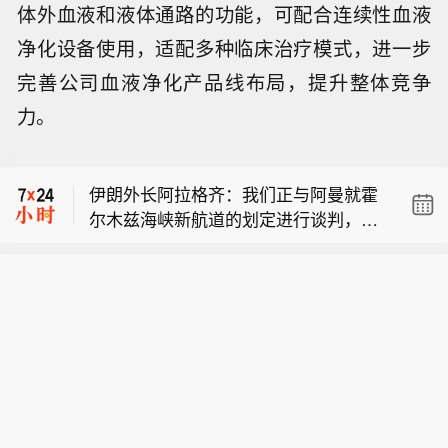
体外血液和液体通路的功能，可配合连续性血液
净化设备使用，适配多种临床治疗模式，进一步
完善公司血液净化产品线布局，提升整体竞争
力。
【伊朗外长再重申目前未与美国谈判】
伊朗外长阿拉格齐今天（8月9日）表
伊朗外长阿拉格齐：我们正与阿曼就霍
示，目前伊朗与美国之间没有进行任何
尔木兹海峡新航道的划定进行谈判，目
谈判，但斡旋方仍在努力寻找恢复谈判
【映翰通：拟以2000万元-3000万元回
前正处于最后阶段。旧航线将被新航线
的途径。伊朗认为，在美国就此前违反
购公司股份】映翰通公告，拟以自有资
取代。相关专家正在对各条航线开展工
相关承诺的行为作出弥补之前，不具备
【伊朗外长再重申目前未与美国谈判】
金不低于2000万元（含）、不超过300
作。当然，这并不意味着霍尔木兹海峡
重新启动谈判的条件。 (CCTV国际时
伊朗外长阿拉格齐今天（8月9日）表
0万元（含）回购公司股份，回购价格
将被打开。这一协议有可能达成，但海
讯)
伊朗外长阿拉格齐：我们正与阿曼就霍
示，目前伊朗与美国之间没有进行任何
不超过56元/股（含），所回购股份将用
峡是否开放仍然取决于多个条件。
尔木兹海峡新航道的划定进行谈判，目
谈判，但斡旋方仍在努力寻找恢复谈判
于注销并相应减少注册资本。回购期限
前正处于最后阶段。旧航线将被新航线
的途径。伊朗认为，在美国就此前违反
为自股东会审议通过之日起6个月。本
取代。相关专家正在对各条航线开展工
相关承诺的行为作出弥补之前，不具备
次回购方案尚需提交公司股东会审议。
作。当然，这并不意味着霍尔木兹海峡
重新启动谈判的条件。 (CCTV国际时