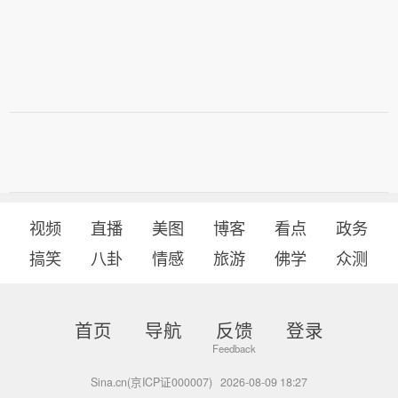
注预警信息变化，注意附近警示标志，
避免在沟谷、斜坡、陡崖（坎）等高风
险地带逗留。
视频
直播
美图
博客
看点
政务
搞笑
八卦
情感
旅游
佛学
众测
首页
导航
反馈
登录
Sina.cn(京ICP证000007)
2026-08-09 18:27