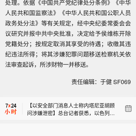
处理。依据《中国共产党纪律处分条例》《中华
人民共和国监察法》《中华人民共和国公职人员
政务处分法》等有关规定，经中央纪委常委会会
议研究并报中共中央批准，决定给予侯维栋开除
党籍处分；按规定取消其享受的待遇；收缴其违
纪违法所得；将其涉嫌犯罪问题移送检察机关依
法审查起诉，所涉财物一并移送。
【中央气象台发布渍涝风险气象警报】
责任编辑：于健 SF069
中央气象台8月9日18时发布渍涝风险气
【自然资源部与中国气象局联合发布橙
象警报：受强降雨的影响，预计8月9日
色地质灾害气象风险预警】自然资源部
20时至10日20时，江苏南部、上海、浙
【以安全部门消息人士称内塔尼亚胡顾
与中国气象局8月9日18时联合发布橙色
江大部、安徽南部和西部、云南西南部
问涉嫌泄密】总台记者获悉，以色列安
地质灾害气象风险预警：预计，8月9日
等地部分地区发生渍涝的气象风险较
【中央气象台发布渍涝风险气象警报】
全部门高级消息人士透露，以总理内塔
20时至10日20时，浙江大部、安徽西部
高，其中，浙江东部和北部、安徽南部
中央气象台8月9日18时发布渍涝风险气
尼亚胡的三名顾问涉嫌将涉埃及的高级
和南部、福建西北部、江西东北部、云
和西部等地部分地区发生渍涝的气象风
【自然资源部与中国气象局联合发布橙
象警报：受强降雨的影响，预计8月9日
别安全讨论内容泄露给卡塔尔。消息人