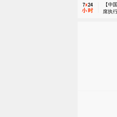
【中
席执行
美国地
能会
5.6
方就
美国地
司在
发生5
【中
席执行
能会
方就
司在