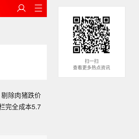
扫一扫
查看更多热点资讯
，剔除肉猪跌价
栏完全成本5.7
59公里处