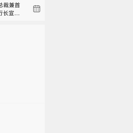
总裁兼首
副行长宣昌
公里处发生
厄姆，双
金投资公
59公里处
总裁兼首
副行长宣昌
厄姆，双
金投资公