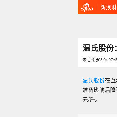
新浪财
温氏股份：
滚动播报
05.04 07:4
温氏股份
在互
准备影响后降至
元/斤。
美国地
发生5