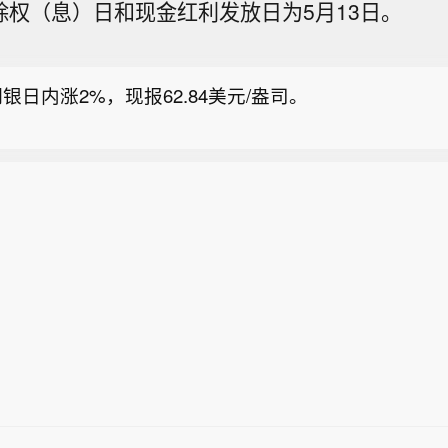
，除权（息）日和现金红利发放日为5月13日。
金属板块震荡走高 招金黄金涨停】午后贵金属板块震荡
金涨停，盛达资源、豫光金铅、兴业银锡、中金黄金、
银日内涨2%，现报62.84美元/盎司。
涨。
年期国债收益率上升5个基点至2.075%。
金属板块震荡走高 招金黄金涨停】午后贵金属板块震荡
金涨停，盛达资源、豫光金铅、兴业银锡、中金黄金、
涨。