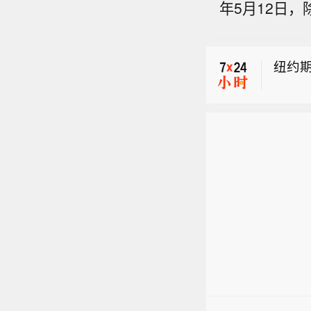
年5月12日
【贵
金黄
纽约期
等跟
日本5
【贵
金黄
等跟