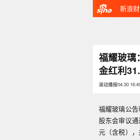
新浪财
福耀玻璃：
金红利31
滚动播报
04.30 16:4
福耀玻璃公告称
股东会审议通过
元（含税），共
日本5