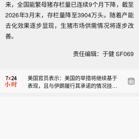
来，全国能繁母猪存栏量已连续9个月下降，截至
2026年3月末，存栏量降至3904万头。随着产能
一名美国官员表示：一旦宣布达成协议
去化效果逐步显现，生猪市场供需情况将逐步改
恢复不受阻碍的商业航运，美国将解除
美国官员表示：美国的举措将继续基于
对伊朗港口的封锁。
善。
表现，且与伊朗履行其承诺的情况挂
伊朗总统佩泽希基扬：政府与武装部队
钩。
责任编辑：于健 SF069
之间不存在裂痕。
一名美国官员表示：一旦宣布达成协议
恢复不受阻碍的商业航运，美国将解除
美国官员表示：美国的举措将继续基于
对伊朗港口的封锁。
表现，且与伊朗履行其承诺的情况挂
钩。