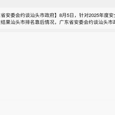
法部部署司法行政系统开展深化扫黑除恶专项斗争 】近
组专题部署司法行政系统扎实开展深化扫黑除恶专项斗
省安委会约谈汕头市政府】8月5日，针对2025年度
要全面贯彻习近平法治思想和总体国家安全观，深入贯
查结果汕头市排名靠后情况，广东省安委会约谈汕头市
总书记重要指示精神，按照党中央、国务院部署，落实
坦KSE-100指数开盘后上涨0.5%，至180,926.30点。
同志。省委常委、常务副省长、省安委会副主任张虎同
专项斗争视频会议要求，针对当前涉黑涉恶行为新表现
省应急管理厅、省消防救援总队主要负责同志参加约谈
新趋势、新规律，抓好司法行政系统深化扫黑除恶专项
法部部署司法行政系统开展深化扫黑除恶专项斗争 】近
、省委组织部有关负责同志应邀列席约谈。会议指出，
，立足职责为经济社会高质量发展创造更加安全稳定的
组专题部署司法行政系统扎实开展深化扫黑除恶专项斗
深入学习贯彻习近平总书记关于安全生产的重要论述精
。要依法严格加强涉黑涉恶罪犯收押、管理和改造，依
省安委会约谈汕头市政府】8月5日，针对2025年度
要全面贯彻习近平法治思想和总体国家安全观，深入贯
落实党中央、国务院决策部署，始终把安全生产工作放
恶案件律师辩护代理，大力开展反有组织犯罪法等法律
查结果汕头市排名靠后情况，广东省安委会约谈汕头市
总书记重要指示精神，按照党中央、国务院部署，落实
层层推动各项工作落实。汕头市要切实提高政治站位，以
加强对涉信息网络黑恶犯罪、“软暴力”等法律问题研究
同志。省委常委、常务副省长、省安委会副主任张虎同
专项斗争视频会议要求，针对当前涉黑涉恶行为新表现
下”的责任感落细落实各项措施，从严从实防范各类安全
管理和帮扶，更好预防和减少重新犯罪，立足职责推进
省应急管理厅、省消防救援总队主要负责同志参加约谈
新趋势、新规律，抓好司法行政系统深化扫黑除恶专项
范和遏制重特大事故发生，切实维护人民群众生命财产
预防治理长效机制。
、省委组织部有关负责同志应邀列席约谈。会议指出，
，立足职责为经济社会高质量发展创造更加安全稳定的
调，汕头市要深刻反思、正视差距，深入剖析背后深层
深入学习贯彻习近平总书记关于安全生产的重要论述精
。要依法严格加强涉黑涉恶罪犯收押、管理和改造，依
以系统思维、标本兼治理念，严的基调和铁的手腕打好
落实党中央、国务院决策部署，始终把安全生产工作放
恶案件律师辩护代理，大力开展反有组织犯罪法等法律
战，坚决扭转生产安全事故多发态势。要切实统筹好发
层层推动各项工作落实。汕头市要切实提高政治站位，以
加强对涉信息网络黑恶犯罪、“软暴力”等法律问题研究
“当下改”与“长久立”结合起来，做到以考促改、以考
下”的责任感落细落实各项措施，从严从实防范各类安全
管理和帮扶，更好预防和减少重新犯罪，立足职责推进
，打造责任闭环，真正凝聚齐抓共管、协同共治的合力