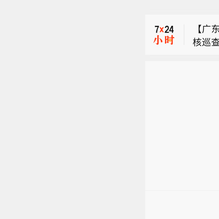
【司
部党
【广东
强调
核巡
近平
巴基斯
负责
除恶
谈，
点、
【司
监委
工作
部党
政府
环境
【广东
强调
贯彻
黑涉
核巡
近平
置，
传，
负责
除恶
心不
对象
谈，
点、
决防
犯罪
监委
工作
议强
政府
环境
题，
贯彻
黑涉
攻坚
置，
传，
全，将
心不
对象
促干