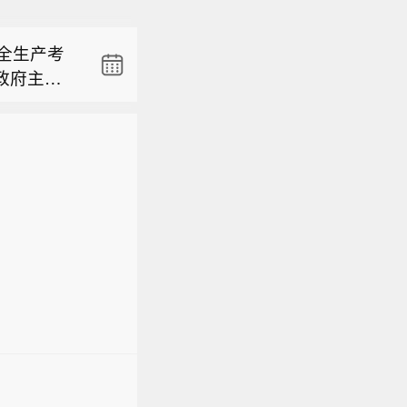
日，司法
争工作，
安全生产考
彻落实习
政府主要
全国扫黑
志主约
、新特
，省纪委
斗争各项
日，司法
省委、省
政治社会
争工作，
神，坚决
法开展涉
安全生产考
彻落实习
在重要位
法规宣
政府主要
全国扫黑
“时时放
，强化帮教
志主约
、新特
风险，坚
健全黑恶
，省纪委
斗争各项
安全。会
省委、省
政治社会
次矛盾问
神，坚决
法开展涉
安全生产
在重要位
法规宣
展和安
“时时放
，强化帮教
促建、以考
风险，坚
健全黑恶
。要锚定