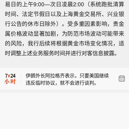
易日的上午9:00—次日凌晨2:00（系统跑批清算
时间、法定节假日以及上海黄金交易所、兴业银
行公告的休市日除外）。受多重因素影响，贵金
属价格波动显著加剧，为防范市场波动可能带来
的风险，我行后续将根据黄金市场变化情况，适
市场消息：伊朗外长阿拉格齐表示，伊
时调整上述业务服务时间并进行对客信息披露。
美之间没有谈判，仅通过中间人互传信
【加拿大不列颠哥伦比亚省进入紧急状
息。
态】加拿大不列颠哥伦比亚省政府8月8
伊朗外长阿拉格齐表示，只要美国继续
日宣布全省进入紧急状态，以应对该省
违反临时协议，就不会进行谈判。
多地快速蔓延的山火灾情。不列颠哥伦
市场消息：伊朗外长阿拉格齐表示，伊
比亚省省长戴维·伊比在新闻发布会上表
美之间没有谈判，仅通过中间人互传信
示，目前状况非常危险，火势蔓延迅速
【加拿大不列颠哥伦比亚省进入紧急状
息。
且随时发生变化。政府当前核心工作是
态】加拿大不列颠哥伦比亚省政府8月8
保障生命安全和开展救援，救援人员正
日宣布全省进入紧急状态，以应对该省
通过空中疏散受困民众。（CCTV国际
多地快速蔓延的山火灾情。不列颠哥伦
时讯）