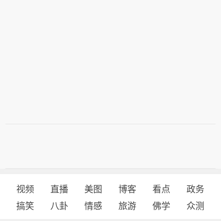
员根据撤离信号及时撤离前往附近避险
及时关注地质灾害气象风险预警信息，
安置点；黄色预警区内人员，请随时关
谨慎前往地质灾害预警区域。橙色预警
注预警信息变化，注意附近警示标志，
区内高风险隐患点和风险区受威胁人员
避免在沟谷、斜坡、陡崖（坎）等高风
请根据当地防灾部门组织立即撤离前往
险地带逗留。
附近避险安置点，临坡临崖临沟临水人
员根据撤离信号及时撤离前往附近避险
安置点；黄色预警区内人员，请随时关
注预警信息变化，注意附近警示标志，
避免在沟谷、斜坡、陡崖（坎）等高风
险地带逗留。
视频
直播
美图
博客
看点
政务
搞笑
八卦
情感
旅游
佛学
众测