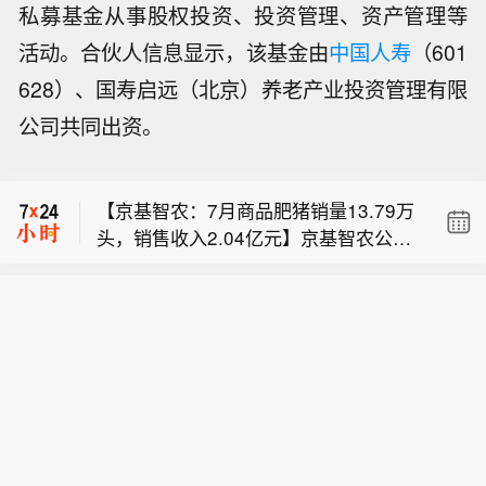
私募基金从事股权投资、投资管理、资产管理等
活动。合伙人信息显示，该基金由
中国人寿
（601
628）、国寿启远（北京）养老产业投资管理有限
【财政部拟发行2026年超长期特别国债
公司共同出资。
（六期）】据财政部8月7日消息，财政
【债券交易员严阵以待 非农就业数据或
部拟发行2026年超长期特别国债（六
左右美联储9月加息前景】债券投资者
期）。本期国债为30年期固定利率附息
【京基智农：7月商品肥猪销量13.79万
正密切关注周五将公布的美国劳动力市
债。本期国债竞争性招标面值总额730
头，销售收入2.04亿元】京基智农公
场数据，该数据可能缓和市场对美联储
亿元，不进行甲类成员追加投标。招标
【财政部拟发行2026年超长期特别国债
告，2026年7月销售商品肥猪13.79万
在9月下次会议上加息的日益升温预
时间为2026年8月14日上午10:35至11:
（六期）】据财政部8月7日消息，财政
头，销售收入2.04亿元，商品肥猪销售
期。利率掉期市场目前预计，美联储在
35。招标结束至2026年8月17日进行分
【债券交易员严阵以待 非农就业数据或
部拟发行2026年超长期特别国债（六
均价11.93元/kg；2026年1-7月累计销
9月加息25个基点的概率已超过50%。
销，8月19日起上市交易。
左右美联储9月加息前景】债券投资者
期）。本期国债为30年期固定利率附息
售商品肥猪125.87万头，累计销售收入
周四有报道称，如果未来几周通胀数据
正密切关注周五将公布的美国劳动力市
债。本期国债竞争性招标面值总额730
17.01亿元。
居高不下，美联储主席凯文·沃什准备加
场数据，该数据可能缓和市场对美联储
亿元，不进行甲类成员追加投标。招标
息，此后这一概率进一步上升。劳动力
在9月下次会议上加息的日益升温预
时间为2026年8月14日上午10:35至11:
市场若出现疲软迹象，可能缓解市场对
期。利率掉期市场目前预计，美联储在
35。招标结束至2026年8月17日进行分
就业过热推高通胀的担忧。美国7月消
9月加息25个基点的概率已超过50%。
销，8月19日起上市交易。
费者价格指数(CPI)和生产者价格指数(P