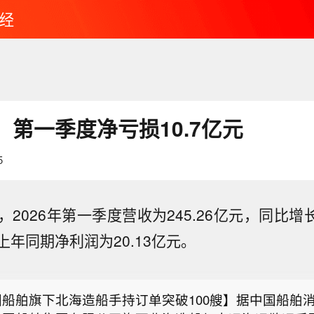
经
：第一季度净亏损10.7亿元
5
，2026年第一季度营收为245.26亿元，同比增长
，上年同期净利润为20.13亿元。
新药板块午后涨幅扩大，博腾股份涨停】创新药板块午
博腾股份涨停，药石科技、皓元医药涨超15%，泓博医
国船舶旗下北海造船手持订单突破100艘】据中国船舶
贝达药业跟涨。