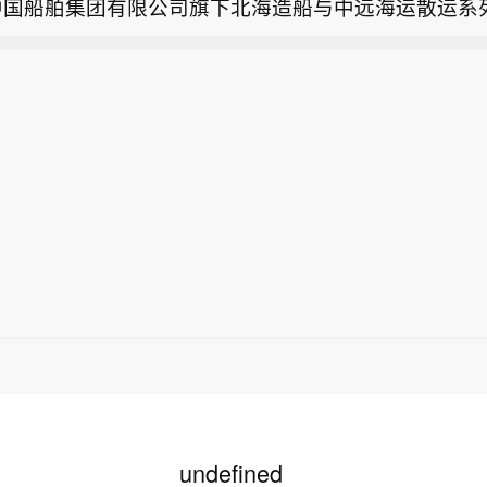
中国船舶集团有限公司旗下北海造船与中远海运散运系
8同城启动人员优化，销售团队压缩至6000人，官方暂
同生效。至此，北海造船手持造船订单量超2300万载
58同城员工在社交平台爆料称，58同城将启动多轮人
破100艘大关，部分订单交船期已排至2030年。
新药板块午后涨幅扩大，博腾股份涨停】创新药板块午
盖830、930、1030、1130多个时间节点，所有业务
博腾股份涨停，药石科技、皓元医药涨超15%，泓博医
计划从年初1.6万人压缩至6000人。在该发帖评论区
国船舶旗下北海造船手持订单突破100艘】据中国船舶
贝达药业跟涨。
城员工表示，“是逐步控制在6000人以内，不是到6000
中国船舶集团有限公司旗下北海造船与中远海运散运系
闻，新浪科技向58同城方面求证，截至发稿未获回应。
同生效。至此，北海造船手持造船订单量超2300万载
破100艘大关，部分订单交船期已排至2030年。
undefined