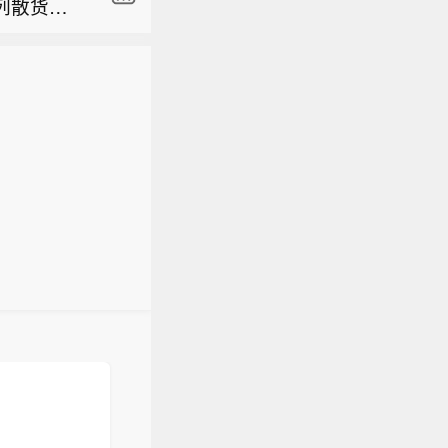
列散货船
无回应 】
重吨，历
员优化计
后涨幅扩
线的销售人
药、梅迪
，还有自称
消息，近
人就停。”对
列散货船
（新浪科
重吨，历