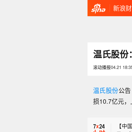
新浪财
温氏股份
滚动播报
04.21 18:3
温氏股份
公告
损10.7亿元
【创
大，
【中
西、