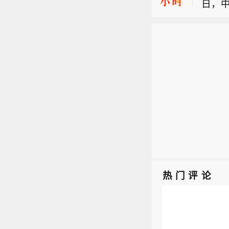
日，
【传5
建造合
有自称
史性突
【创
划，覆
大，
员规模
【中
西、
58同
日，
此传
建造合
技）
史性突
热门评论