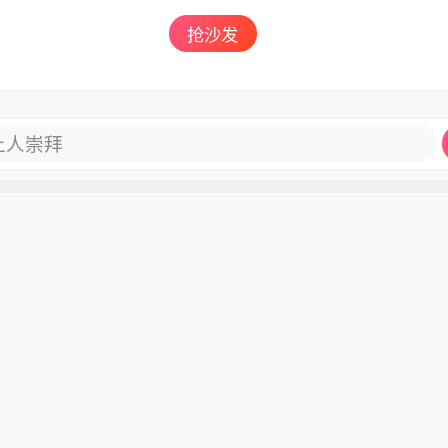
抢沙发
让人崇拜