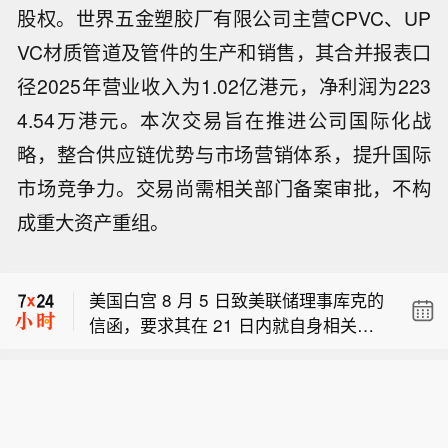
股权。世界五金塑胶厂有限公司主营CPVC、UP
VC材质管道及管件的生产和销售，其合并报表口
径2025年营业收入为1.02亿港元，净利润为223
4.54万港元。本次交易旨在推进公司国际化战
略，整合供应链优势与市场营销体系，提升国际
市场竞争力。交易尚需相关部门备案审批，不构
成重大资产重组。
美国白宫致美联储理事库克的信件称，
特朗普正考虑解除其美联储理事职务。
美国白宫 8 月 5 日致美联储理事库克的
信函，要求其在 21 日内就自身相关言
洲际交易所欧洲分部：交易所持仓报告
论提交书面答复。
数据显示，截至 8 月 4 日，原糖投机者
美国白宫致美联储理事库克的信件称，
净多头头寸增加 2752 手，至 55261
特朗普正考虑解除其美联储理事职务。
手。 饲料小麦投机者净多头头寸增加 2
美国白宫 8 月 5 日致美联储理事库克的
81 手，达到 281 手。