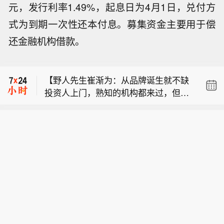
元，发行利率1.49%，起息日为4月1日，兑付方
式为到期一次性还本付息。募集资金主要用于偿
【曝携程年中绩效奖金基本95折】今日
还金融机构借款。
有消息称，携程于上周五正式发放年中
【摩根士丹利威尔逊：市场行情扩散，
绩效奖金。据了解，全业务线基本以95
看好优质股】每股收益增长面扩大、上
折为主：机票业务基准档位则分为A档2.
【野人先生崔渐为：从品牌诞生就不缺
调盈利预期增多，促使摩根士丹利策略
5个月、B档2个月、C档1-1.5个月，在
投资人上门，熟知的机构都来过，但目
师同时看好优质股票与人工智能应用企
此基础上统一打95折；酒店、旅游等其
【曝携程年中绩效奖金基本95折】今日
前没有接受过任何投资】近日，野人先
业。由迈克尔・威尔逊牵头的研究团队
他BU也都是95折的水平，目前已知少数
有消息称，携程于上周五正式发放年中
生创始人崔渐为在一场专访中谈到了目
表示：“市场正越来越青睐高质量盈利、
最低档位能到87折。截至发稿，携程对
【摩根士丹利威尔逊：市场行情扩散，
绩效奖金。据了解，全业务线基本以95
前的投融资状况。他直言：“现在野人先
强劲自由现金流以及由人工智能带来经
此暂无回应。
看好优质股】每股收益增长面扩大、上
折为主：机票业务基准档位则分为A档2.
生没有接受任何投资。我做投资出身，
营效率提升的标的。”策略师指出，罗素
调盈利预期增多，促使摩根士丹利策略
5个月、B档2个月、C档1-1.5个月，在
第一天就知道这个路径，所以我们不是
3000 成分股的中位数每股收益增速达 1
师同时看好优质股票与人工智能应用企
此基础上统一打95折；酒店、旅游等其
不考虑，而是要在合适的时机。”（新浪
5%，为 2021 年以来最高；营收增速
业。由迈克尔・威尔逊牵头的研究团队
他BU也都是95折的水平，目前已知少数
科技）
8%，是 2023 年以来的最好水平。该团
表示：“市场正越来越青睐高质量盈利、
最低档位能到87折。截至发稿，携程对
队看好优质风格因子及人工智能应用企
强劲自由现金流以及由人工智能带来经
此暂无回应。
业；维持高配大型金融服务板块，相较
营效率提升的标的。”策略师指出，罗素
于芯片股更偏好超大规模科技云厂商。