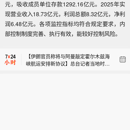
元，吸收成员单位存款1292.16亿元。2025年实
现营业收入18.73亿元，利润总额8.32亿元，净利
润6.48亿元。各项监控指标均符合规定要求，内
【新铝时代：发行股份购买资产并募集
部控制制度完善、执行有效，能较好控制风险。
配套资金获证监会注册批复】新铝时代
【双林股份：拟以5000万元-1亿元回购
公告，公司拟通过发行股份及支付现金
公司股份】双林股份公告，拟使用自有
方式购买东莞市宏联电子有限公司10
【伊朗官员称将与阿曼敲定霍尔木兹海
资金或自筹资金以集中竞价交易方式回
0%股权并募集配套资金，近日已收到中
峡航运安排新协议】总台记者当地时间
购公司股份，用于员工持股计划或股权
国证监会批复，同意公司向陈旺等19名
【新铝时代：发行股份购买资产并募集
6日获悉，伊朗议会主持委员会发言人
激励计划。本次回购资金总额不低于人
交易对方发行股份购买相关资产，并同
配套资金获证监会注册批复】新铝时代
阿巴斯·古达尔齐表示，在经过一个多月
民币5000万元（含）且不超过人民币1
意募集配套资金不超过7.87亿元。
【双林股份：拟以5000万元-1亿元回购
公告，公司拟通过发行股份及支付现金
的谈判后，伊朗和阿曼即将敲定霍尔木
亿元（含），回购价格不超过人民币35
公司股份】双林股份公告，拟使用自有
方式购买东莞市宏联电子有限公司10
兹海峡新的航运安排协议。拟议的声明
元/股（含），预计回购股份数量为142.
资金或自筹资金以集中竞价交易方式回
0%股权并募集配套资金，近日已收到中
包括对通过该海峡航运路线的调整。此
86万股至285.71万股，占公司总股本的
购公司股份，用于员工持股计划或股权
国证监会批复，同意公司向陈旺等19名
外，古达尔齐表示还表示，谈判仅在伊
比例约为0.25%至0.49%。回购期限为
激励计划。本次回购资金总额不低于人
交易对方发行股份购买相关资产，并同
朗和阿曼之间进行，美国未被允许参
自董事会审议通过之日起不超过12个
民币5000万元（含）且不超过人民币1
意募集配套资金不超过7.87亿元。
与。伊朗副外长加里巴巴迪5日表示，
月。
亿元（含），回购价格不超过人民币35
伊朗和阿曼关于商业船舶通行霍尔木兹