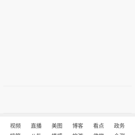
4%，集成电路制造业增长24.2%。三是
的发展潜力和增长动能。三是部分前沿
产能过剩行业企业有序出清。上半年，
领域呈现爆发式增长。生成式人工智能
新能源汽车、光伏、锂电池产业相关企
领域新设企业5.5万户，同比增长28.
业注销7632户、5089户、155户，同比
0%；人形机器人领域新设企业11.6万
分别增长4.6%、8.3%、12.3%。
户，增长9.5%，正加速形成新的经济增
长点。
视频
直播
美图
博客
看点
政务