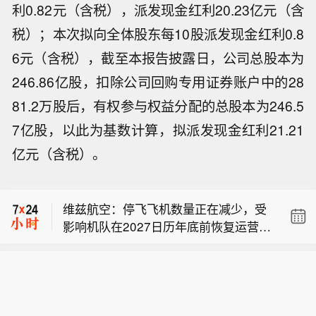
利0.82元（含税），派发现金红利20.23亿元（含
税）；本次拟向全体股东每10股派发现金红利0.8
6元（含税），截至本报告披露日，公司总股本为
246.86亿股，扣除公司回购专用证券账户中的28
81.2万股后，有权参与权益分配的总股本为246.5
7亿股，以此为基数计算，拟派发现金红利21.21
维兹航空：2027财年航空燃油已进行7
亿元（含税）。
6%的套期保值，上限为每吨819美元；
据法庭文件显示，OpenAI请求美国法官
2028财年上半年航空燃油已进行39%的
驳回苹果指控其盗用商业秘密的诉讼。
套期保值，上限为每吨864美元。
维兹航空：停飞飞机数量正在减少，受
影响机队在2027日历年底前恢复运营的
维兹航空：2027财年航空燃油已进行7
计划仍按原计划推进。
6%的套期保值，上限为每吨819美元；
据法庭文件显示，OpenAI请求美国法官
2028财年上半年航空燃油已进行39%的
驳回苹果指控其盗用商业秘密的诉讼。
套期保值，上限为每吨864美元。