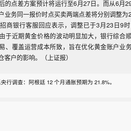
后的点差方案预计将运行至6月27日。而从6月2
户业务同一报价时点买卖两端点差将分别调整为2.
招商银行客服回应表示，调整已于3月23日9时
由于近期黄金价格的波动明显加大，银行综合
易、覆盖运营成本所致，旨在优化黄金账户业
央行市场预期调查显示，预计该国2026年末国内生产
仓客户的影响。（上证报）
7%，较此前预测下调0.4个百分点。
Nuveen)收购策略奏效，直接指数化平台推出首年规
央行调查：阿根廷 12 个月通胀预期为 21.8%。
央行市场预期调查显示，预计该国2026年末国内生产
7%，较此前预测下调0.4个百分点。
Nuveen)收购策略奏效，直接指数化平台推出首年规