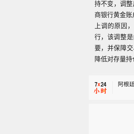
持不变，调整
商银行黄金账
上调的原因，
行，该调整是
要，并保障交
阿根廷
降低对存量持
为2.
纽文(
阿根廷
阿根廷
为2.
纽文(