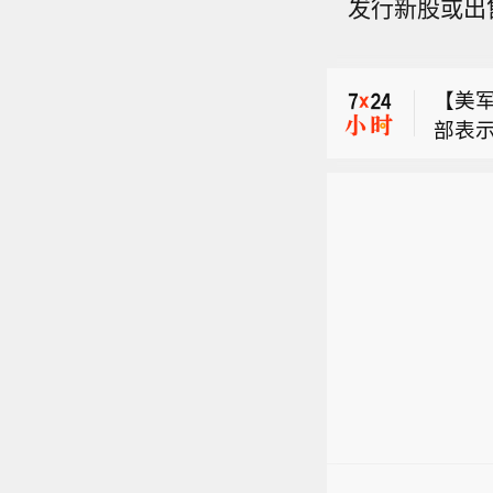
发行新股或出售
同伊
加拿
克斯
段，
【美军
事等
部表示
【万
行维
同伊
朗的
加拿
克斯
行能
段，
义援
事等