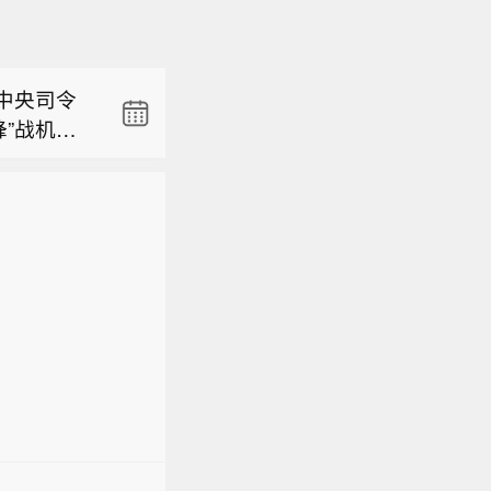
接受美国福
急状态。
在开局阶
经济和军
中央司令
蜂”战机进
示，美国
执行对伊
接受美国福
船只丧失航
急状态。
在开局阶
运载人道主
经济和军