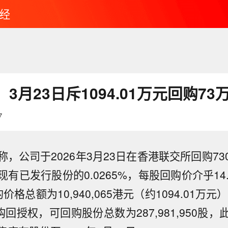
经
3月23日斥1094.01万元回购73
7
称，公司于2026年3月23日在香港联交所回购730
有已发行股份的0.0265%，每股回购价介乎14.8
格总额为10,940,065港元（约1094.01万元
购回授权，可回购股份总数为287,981,950股
斯称美伊冲突仍处于“博弈中段”】美国副总统万斯8日表