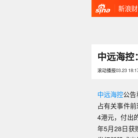
新浪财
中远海控：
滚动播报
03.23 18:1
中远海控
公告
占有关事件前现
4港元，付出的价
年5月28日获
【万