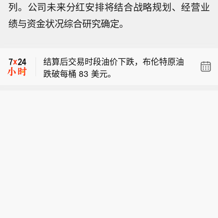
列。公司未来分红安排将结合战略规划、经营业
美国总统特朗普：美国政府已对美国关
绩与资金状况综合研究确定。
键矿产供应链进行了“历史性投资”，包
市场消息：美国陆军向私营企业开放弹
括直接持有生产商的股权。政府对MP
药测试靶场。
Materials的4亿美元投资目前价值已接
结算后交易时段油价下跌，布伦特原油
近12亿美元。向美国采矿院校提供1亿
跌破每桶 83 美元。
美元资金，这项投资将帮助培养下一代
美国总统特朗普：美国政府已对美国关
采矿工程师，因为该行业正面临大规模
键矿产供应链进行了“历史性投资”，包
退休潮以及毕业生人数不足的问题。
市场消息：美国陆军向私营企业开放弹
括直接持有生产商的股权。政府对MP
药测试靶场。
Materials的4亿美元投资目前价值已接
近12亿美元。向美国采矿院校提供1亿
美元资金，这项投资将帮助培养下一代
采矿工程师，因为该行业正面临大规模
退休潮以及毕业生人数不足的问题。