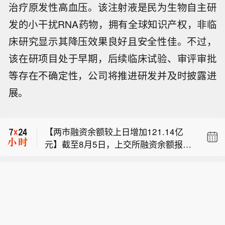
治疗原发性高血压。该注射液是民为生物自主研
发的小干扰RNA药物，拥有全球知识产权，非临
床研究显示其降压效果良好且安全性佳。不过，
该在研项目处于早期，后续临床试验、审评审批
等存在不确定性，公司将推进研发并及时披露进
美联储戴利：科技投资正在推高通胀。
展。
【特朗普称或不得不再让油价上涨 】当
地时间8月5日，美国总统特朗普在拉斯
【两市融资余额较上日增加121.14亿
维加斯一场活动上发表演讲时称，近期
元】截至8月5日，上交所融资余额报13
油价已下跌并在一定程度上趋于稳定，
美联储戴利：科技投资正在推高通胀。
353.89亿元，较前一交易日增加59.82
“我们或许得让它再涨上去”，但他“希望
亿元；深交所融资余额报12608.71亿
不必走到那一步”。特朗普没有进一步解
【特朗普称或不得不再让油价上涨 】当
元，较前一交易日增加61.32亿元；两
释这句话的含义。美联社的分析指出，
地时间8月5日，美国总统特朗普在拉斯
市合计25962.60亿元，较前一交易日增
尽管特朗普一再保证与伊朗的战事即将
维加斯一场活动上发表演讲时称，近期
加121.14亿元。
结束，但油价通常还是会随着双方冲突
油价已下跌并在一定程度上趋于稳定，
再起而上涨。（ CCTV国际时讯 ）