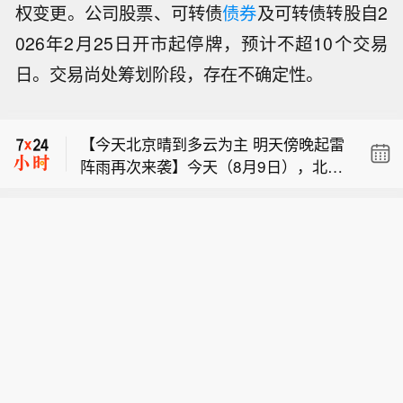
权变更。公司股票、可转债
债券
及可转债转股自2
026年2月25日开市起停牌，预计不超10个交易
【绍兴提升防台风应急响应至Ⅰ级】根
日。交易尚处筹划阶段，存在不确定性。
据《绍兴市防汛防台抗旱应急预案》规
【派拉蒙拟承诺收购华纳后每年院线发
定，经会商研判，市防指决定自8月9日
行30部影片】据知情人士透露，派拉蒙
8时提升防台风应急响应至Ⅰ级，并提
【今天北京晴到多云为主 明天傍晚起雷
天空之舞集团同意与主要院线签署合
升防御地质灾害应急响应至Ⅰ级。各地
阵雨再次来袭】今天（8月9日），北京
同，若完成对华纳兄弟探索公司的收
各部门要高度重视，密切监视台风动
【绍兴提升防台风应急响应至Ⅰ级】根
以晴或多云为主；明天白天晴转多云，
购，将保证每年在影院上映30部电影。
向，按预案方案全力做好防台工作，必
据《绍兴市防汛防台抗旱应急预案》规
傍晚至后天有雷阵雨。此外，北京气温
因协议尚未公开，知情人士要求匿名。
要时宣布进入紧急防汛期，采取停止户
【派拉蒙拟承诺收购华纳后每年院线发
定，经会商研判，市防指决定自8月9日
将再次上升，明天最高气温会升至3
知情人士表示，派拉蒙已向全球两大院
外集体活动、停工、停课、停业、停运
行30部影片】据知情人士透露，派拉蒙
8时提升防台风应急响应至Ⅰ级，并提
4℃，需做好防暑降温措施。
线——AMC娱乐控股以及Cineworld集
和封闭交通道路等措施。
天空之舞集团同意与主要院线签署合
升防御地质灾害应急响应至Ⅰ级。各地
团旗下的帝王影院提供为期三年的协
同，若完成对华纳兄弟探索公司的收
各部门要高度重视，密切监视台风动
议，要求影片院线独家放映期不少于45
购，将保证每年在影院上映30部电影。
向，按预案方案全力做好防台工作，必
天，同时影片上线流媒体平台的时间不
因协议尚未公开，知情人士要求匿名。
要时宣布进入紧急防汛期，采取停止户
得早于90天。派拉蒙首席执行官戴维・
知情人士表示，派拉蒙已向全球两大院
外集体活动、停工、停课、停业、停运
埃利森此前已经公开发表过类似表态，
线——AMC娱乐控股以及Cineworld集
和封闭交通道路等措施。
而这份书面承诺可以确保他后续不会更