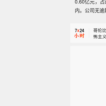
0.60亿元，
内。公司无逾
美铜暗
哥伦
怖主
【美铜
跌幅1
美铜暗
哥伦
怖主